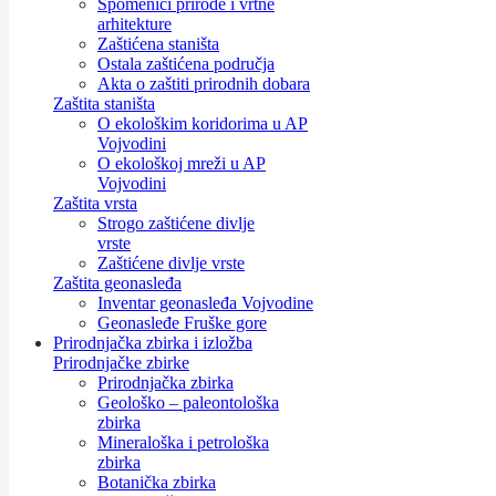
Spomenici prirode i vrtne
arhitekture
Zaštićena staništa
Ostala zaštićena područja
Akta o zaštiti prirodnih dobara
Zaštita staništa
O ekološkim koridorima u AP
Vojvodini
O ekološkoj mreži u AP
Vojvodini
Zaštita vrsta
Strogo zaštićene divlje
vrste
Zaštićene divlje vrste
Zaštita geonasleđa
Inventar geonasleđa Vojvodine
Geonasleđe Fruške gore
Prirodnjačka zbirka i izložba
Prirodnjačke zbirke
Prirodnjačka zbirka
Geološko – paleontološka
zbirka
Mineraloška i petrološka
zbirka
Botanička zbirka