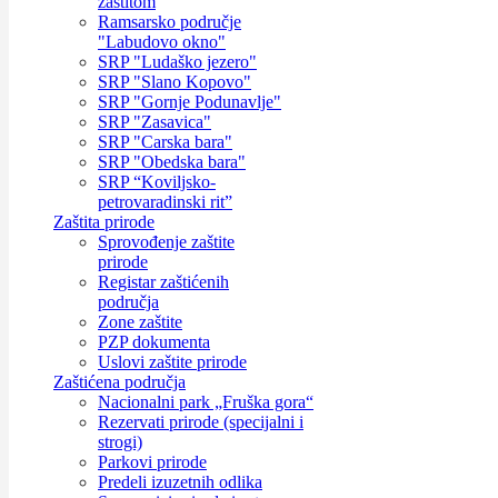
zaštitom
Ramsarsko područje
"Labudovo okno"
SRP "Ludaško jezero"
SRP "Slano Kopovo"
SRP "Gornje Podunavlje"
SRP "Zasavica"
SRP "Carska bara"
SRP "Obedska bara"
SRP “Koviljsko-
petrovaradinski rit”
Zaštita prirode
Sprovođenje zaštite
prirode
Registar zaštićenih
područja
Zone zaštite
PZP dokumenta
Uslovi zaštite prirode
Zaštićena područja
Nacionalni park „Fruška gora“
Rezervati prirode (specijalni i
strogi)
Parkovi prirode
Predeli izuzetnih odlika