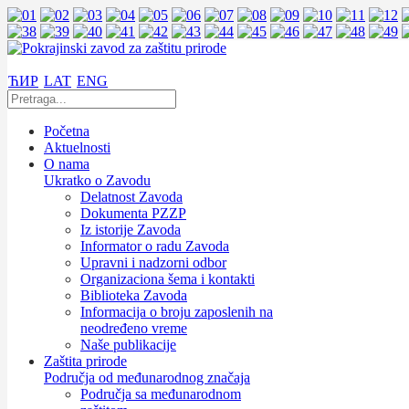
ЋИР
LAT
ENG
Početna
Aktuelnosti
O nama
Ukratko o Zavodu
Delatnost Zavoda
Dokumenta PZZP
Iz istorije Zavoda
Informator o radu Zavoda
Upravni i nadzorni odbor
Organizaciona šema i kontakti
Biblioteka Zavoda
Informacija o broju zaposlenih na
neodređeno vreme
Naše publikacije
Zaštita prirode
Područja od međunarodnog značaja
Područja sa međunarodnom