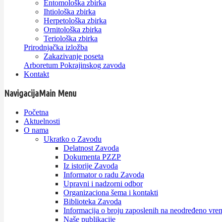
Entomološka zbirka
Ihtiološka zbirka
Herpetološka zbirka
Ornitološka zbirka
Teriološka zbirka
Prirodnjačka izložba
Zakazivanje poseta
Arboretum Pokrajinskog zavoda
Kontakt
Navigacija
Main Menu
Početna
Aktuelnosti
O nama
Ukratko o Zavodu
Delatnost Zavoda
Dokumenta PZZP
Iz istorije Zavoda
Informator o radu Zavoda
Upravni i nadzorni odbor
Organizaciona šema i kontakti
Biblioteka Zavoda
Informacija o broju zaposlenih na neodređeno vre
Naše publikacije