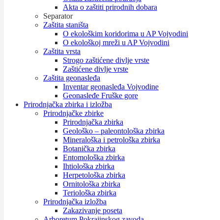
Akta o zaštiti prirodnih dobara
Separator
Zaštita staništa
O ekološkim koridorima u AP Vojvodini
O ekološkoj mreži u AP Vojvodini
Zaštita vrsta
Strogo zaštićene divlje vrste
Zaštićene divlje vrste
Zaštita geonasleđa
Inventar geonasleđa Vojvodine
Geonasleđe Fruške gore
Prirodnjačka zbirka i izložba
Prirodnjačke zbirke
Prirodnjačka zbirka
Geološko – paleontološka zbirka
Mineraloška i petrološka zbirka
Botanička zbirka
Entomološka zbirka
Ihtiološka zbirka
Herpetološka zbirka
Ornitološka zbirka
Teriološka zbirka
Prirodnjačka izložba
Zakazivanje poseta
Arboretum Pokrajinskog zavoda