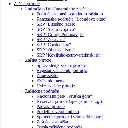
Zaštita prirode
Područja od međunarodnog značaja
Područja sa međunarodnom zaštitom
Ramsarsko područje "Labudovo okno"
SRP "Ludaško jezero"
SRP "Slano Kopovo"
SRP "Gornje Podunavlje"
SRP "Zasavica"
SRP "Carska bara"
SRP "Obedska bara"
SRP “Koviljsko-petrovaradinski rit”
Zaštita prirode
Sprovođenje zaštite prirode
Registar zaštićenih područja
Zone zaštite
PZP dokumenta
Uslovi zaštite prirode
Zaštićena područja
Nacionalni park „Fruška gora“
Rezervati prirode (specijalni i strogi)
Parkovi prirode
Predeli izuzetnih odlika
Spomenici prirode i vrtne arhitekture
Zaštićena staništa
Ostala zaštićena područja