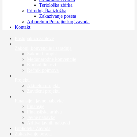
Teriološka zbirka
Prirodnjačka izložba
Zakazivanje poseta
Arboretum Pokrajinskog zavoda
Kontakt
Postupak za zahteve
Zakoni, konvencije i saradnja
Zakoni i propisi
Međunarodne konvencije
Korisni linkovi
Rečnik pojmova
Projekti
Aktuelni projekti
Završeni projekti
Finansije i javne nabavke
Finansije
Finansijska arhiva
Javne nabavke
Arhiva javnih nabavki
Biblioteka Zavoda
Zakazivanje poseta