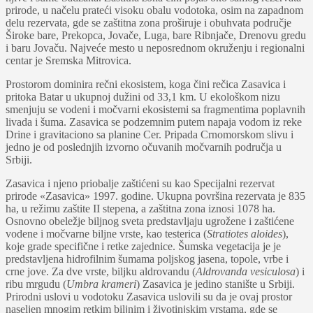
prirode, u načelu prateći visoku obalu vodotoka, osim na zapadnom
delu rezervata, gde se zaštitna zona proširuje i obuhvata područje
Široke bare, Prekopca, Jovače, Luga, bare Ribnjače, Drenovu gredu
i baru Jovaču. Najveće mesto u neposrednom okruženju i regionalni
centar je Sremska Mitrovica.
Prostorom dominira rečni ekosistem, koga čini rečica Zasavica i
pritoka Batar u ukupnoj dužini od 33,1 km. U ekološkom nizu
smenjuju se vodeni i močvarni ekosistemi sa fragmentima poplavnih
livada i šuma. Zasavica se podzemnim putem napaja vodom iz reke
Drine i gravitaciono sa planine Cer. Pripada Crnomorskom slivu i
jedno je od poslednjih izvorno očuvanih močvarnih područja u
Srbiji.
Zasavica i njeno priobalje zaštićeni su kao Specijalni rezervat
prirode «Zasavica» 1997. godine. Ukupna površina rezervata je 835
ha, u režimu zaštite II stepena, a zaštitna zona iznosi 1078 ha.
Osnovno obeležje biljnog sveta predstavljaju ugrožene i zaštićene
vodene i močvarne biljne vrste, kao testerica (
Stratiotes aloides
),
koje grade specifične i retke zajednice. Šumska vegetacija je je
predstavljena hidrofilnim šumama poljskog jasena, topole, vrbe i
crne jove. Za dve vrste, biljku aldrovandu (
Aldrovanda vesiculosa
) i
ribu mrgudu (
Umbra krameri
) Zasavica je jedino stanište u Srbiji.
Prirodni uslovi u vodotoku Zasavica uslovili su da je ovaj prostor
naseljen mnogim retkim biljnim i životinjskim vrstama, gde se