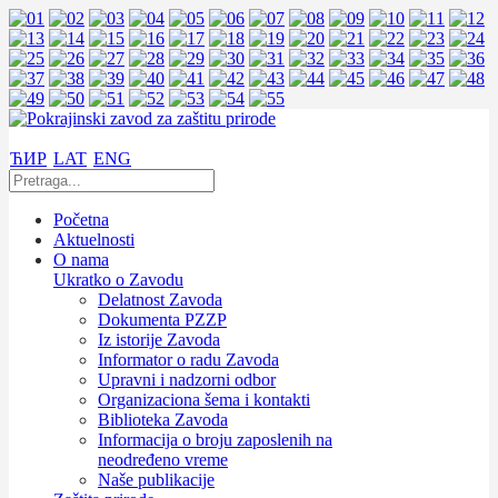
ЋИР
LAT
ENG
Početna
Aktuelnosti
O nama
Ukratko o Zavodu
Delatnost Zavoda
Dokumenta PZZP
Iz istorije Zavoda
Informator o radu Zavoda
Upravni i nadzorni odbor
Organizaciona šema i kontakti
Biblioteka Zavoda
Informacija o broju zaposlenih na
neodređeno vreme
Naše publikacije