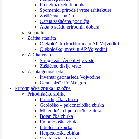
Predeli izuzetnih odlika
Spomenici prirode i vrtne arhitekture
Zaštićena staništa
Ostala zaštićena područja
Akta o zaštiti prirodnih dobara
Separator
Zaštita staništa
O ekološkim koridorima u AP Vojvodini
O ekološkoj mreži u AP Vojvodini
Zaštita vrsta
Strogo zaštićene divlje vrste
Zaštićene divlje vrste
Zaštita geonasleđa
Inventar geonasleđa Vojvodine
Geonasleđe Fruške gore
Prirodnjačka zbirka i izložba
Prirodnjačke zbirke
Prirodnjačka zbirka
Geološko – paleontološka zbirka
Mineraloška i petrološka zbirka
Botanička zbirka
Entomološka zbirka
Ihtiološka zbirka
Herpetološka zbirka
Ornitološka zbirka