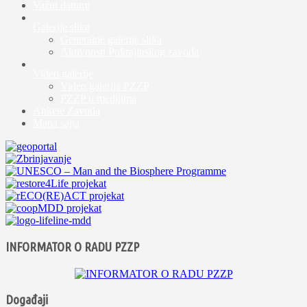
Važni datumi
Galerije slika
Generalne galerije slika
Aktivnosti Pokrajinskog zavoda
Video galerije
Video galerija PZZP
PZZP u medijima
Ankete Zavoda
Mapa sajta
INFORMATOR O RADU PZZP
Događaji