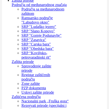
Zaštita prirode
Područja od međunarodnog značaja
Područja sa međunarodnom
zaštitom
Ramsarsko područje
"Labudovo okno"
SRP "Ludaško jezero"
SRP "Slano Kopovo"
SRP "Gornje Podunavlje"
SRP "Zasavica"
SRP "Carska bara"
SRP "Obedska bara"
SRP “Koviljsko-
petrovaradinski rit”
Zaštita prirode
Sprovođenje zaštite
prirode
Registar zaštićenih
područja
Zone zaštite
PZP dokumenta
Uslovi zaštite prirode
Zaštićena područja
Nacionalni park „Fruška gora“
Rezervati prirode (specijalni i