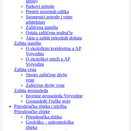
strogi)
Parkovi prirode
Predeli izuzetnih odlika
Spomenici prirode i vrtne
arhitekture
Zaštićena staništa
Ostala zaštićena područja
Akta o zaštiti prirodnih dobara
Zaštita staništa
O ekološkim koridorima u AP
Vojvodini
O ekološkoj mreži u AP
Vojvodini
Zaštita vrsta
Strogo zaštićene divlje
vrste
Zaštićene divlje vrste
Zaštita geonasleđa
Inventar geonasleđa Vojvodine
Geonasleđe Fruške gore
Prirodnjačka zbirka i izložba
Prirodnjačke zbirke
Prirodnjačka zbirka
Geološko – paleontološka
zbirka