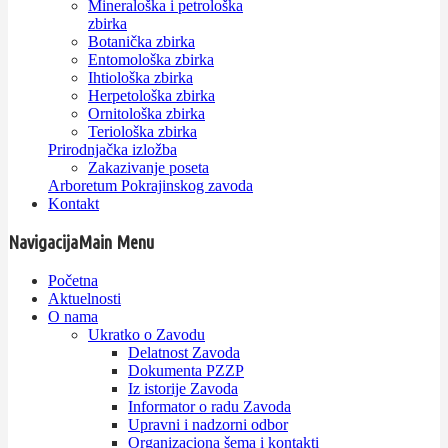
Mineraloška i petrološka
zbirka
Botanička zbirka
Entomološka zbirka
Ihtiološka zbirka
Herpetološka zbirka
Ornitološka zbirka
Teriološka zbirka
Prirodnjačka izložba
Zakazivanje poseta
Arboretum Pokrajinskog zavoda
Kontakt
Navigacija
Main Menu
Početna
Aktuelnosti
O nama
Ukratko o Zavodu
Delatnost Zavoda
Dokumenta PZZP
Iz istorije Zavoda
Informator o radu Zavoda
Upravni i nadzorni odbor
Organizaciona šema i kontakti