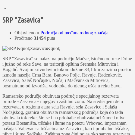
...
SRP "Zasavica"
Objavljeno u
Područja od međunarodnog značaja
Pročitano
31454
puta
SRP “Zasavica” se nalazi na području Mačve, istočno od reke Drine
i južno od reke Save, na teritoriji opština Sremska Mitrovica i
Bogatić. Svojim krivudavim tokom dužine 33,1 km zauzima prostor
između naselja Crna Bara, Banovo Polje, Ravnje, Radenković,
Zasavica, Salaš Noćajski, Noćaj i Mačvanska Mitrovica,
posmatrano od izvorišta vodotoka do njenog ušća u reku Savu.
Ramsarsko područje obuhvata područje specijalnog rezervata
prirode «Zasavica» i njegovu zaštitnu zonu. Na središnjem delu
rezervata, u regionu atara sela Ravnje, sela Zasavice i Salaša
Noćajskog, granica obuhvata ramsarskog područja koja do tada
obuhvata tok reke, širi se i na priobalje obuhvatajući šume i njive
potezu Bostaništa, tršćake i šume na potezu Vrbovac, impozantan
pašnjak Valjevac sa tršćacima uz Zasavicu, kao i priobalne tršćake,
njive i šume Sadžaka. Zaštitna zona čini pojas oko samog rezervata