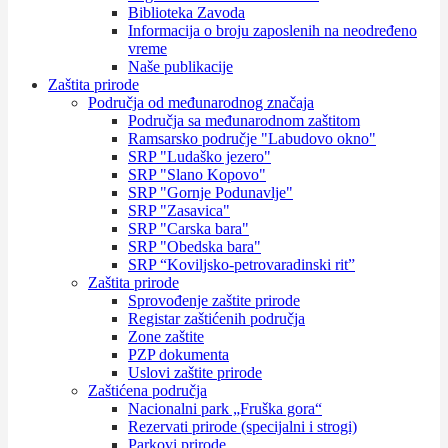
Biblioteka Zavoda
Informacija o broju zaposlenih na neodređeno
vreme
Naše publikacije
Zaštita prirode
Područja od međunarodnog značaja
Područja sa međunarodnom zaštitom
Ramsarsko područje "Labudovo okno"
SRP "Ludaško jezero"
SRP "Slano Kopovo"
SRP "Gornje Podunavlje"
SRP "Zasavica"
SRP "Carska bara"
SRP "Obedska bara"
SRP “Koviljsko-petrovaradinski rit”
Zaštita prirode
Sprovođenje zaštite prirode
Registar zaštićenih područja
Zone zaštite
PZP dokumenta
Uslovi zaštite prirode
Zaštićena područja
Nacionalni park „Fruška gora“
Rezervati prirode (specijalni i strogi)
Parkovi prirode