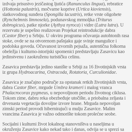
izdvaja prisustvo jezičastog ljutića (
Ranunculus lingua
), rebratice
(
Hottonia palustris
), močvarne koprive (
Urtica kioviensis
),
slatkovodnog sunđera (
Spongilla lacustris
), retke vrste oligohete
(
Rynchelmnis limnosela
), podunavskog mrmoljka (
Triturus
dobrogicus
), patke njorke (
Aythya nyroca
) i vidre (
Lutra lutra
). U
rezervatu je uspešno realizovan Projekat reintrodukcije dabra
(
Castor fiber
) u Srbiju. U okviru programa očuvanja autohtonih rasa
stoke, ovde se na otvorenom pašnjaku gaje svinje mangulice i
podolska goveda. Očuvanost izvornih pejsaža, autentična folkorna
obeležja i kulturno-istorijski spomenici predstavljaju Zasavicu kao
jedinstvenu i zaokruženu turističku celinu.
Zasavica predstavlja jedino stanište u Srbiji za 16 životinjskih vrsta
iz grupa
Hydroacarina, Ostracoda, Rotatoria, Curculionidae
.
Zasavica je značajno područje za opstanak retkih životinjskih vrsta,
dabra
Castor fiber
, mrgude
Umbra krameri
i malog vranca
Phalacrocorax pygmeus
, u nepovoljnom periodu životnog ciklusa.
Tokom zime, dabru reka obezbeđuje utočište, a priobalna zeljasta i
drvenasta vegetacija dovoljne izvore hrane. Mrguda nepovoljan
zimski period provodi hibernirajući u mulju Zasavice. Malim
vrancima Zasavica je važno odmorište tokom prolećne seobe.
Socijalni i kulturni život lokalnog stanovništva u naseljima u
okruženju Zasavice kako nekad tako i danas, odvija se u sprezi sa