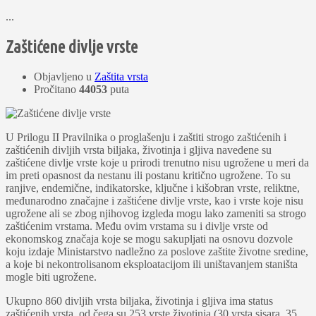
...
Zaštićene divlje vrste
Objavljeno u
Zaštita vrsta
Pročitano
44053
puta
U Prilogu II Pravilnika o proglašenju i zaštiti strogo zaštićenih i
zaštićenih divljih vrsta biljaka, životinja i gljiva navedene su
zaštićene divlje vrste koje u prirodi trenutno nisu ugrožene u meri da
im preti opasnost da nestanu ili postanu kritično ugrožene. To su
ranjive, endemične, indikatorske, ključne i kišobran vrste, reliktne,
međunarodno značajne i zaštićene divlje vrste, kao i vrste koje nisu
ugrožene ali se zbog njihovog izgleda mogu lako zameniti sa strogo
zaštićenim vrstama. Među ovim vrstama su i divlje vrste od
ekonomskog značaja koje se mogu sakupljati na osnovu dozvole
koju izdaje Ministarstvo nadležno za poslove zaštite životne sredine,
a koje bi nekontrolisanom eksploatacijom ili uništavanjem staništa
mogle biti ugrožene.
Ukupno 860 divljih vrsta biljaka, životinja i gljiva ima status
zaštićenih vrsta, od čega su 253 vrste životinja (30 vrsta sisara, 35