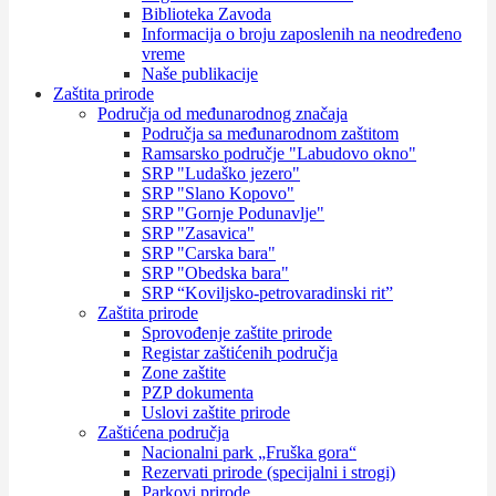
Biblioteka Zavoda
Informacija o broju zaposlenih na neodređeno
vreme
Naše publikacije
Zaštita prirode
Područja od međunarodnog značaja
Područja sa međunarodnom zaštitom
Ramsarsko područje "Labudovo okno"
SRP "Ludaško jezero"
SRP "Slano Kopovo"
SRP "Gornje Podunavlje"
SRP "Zasavica"
SRP "Carska bara"
SRP "Obedska bara"
SRP “Koviljsko-petrovaradinski rit”
Zaštita prirode
Sprovođenje zaštite prirode
Registar zaštićenih područja
Zone zaštite
PZP dokumenta
Uslovi zaštite prirode
Zaštićena područja
Nacionalni park „Fruška gora“
Rezervati prirode (specijalni i strogi)
Parkovi prirode