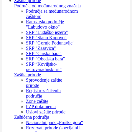
Zaštita prirode
Područja od međunarodnog značaja
Područja sa međunarodnom
zaštitom
Ramsarsko područje
"Labudovo okno"
SRP "Ludaško jezero"
SRP "Slano Kopovo"
SRP "Gornje Podunavlje"
SRP "Zasavica"
SRP "Carska bara"
SRP "Obedska bara"
SRP “Koviljsko-
petrovaradinski rit”
Zaštita prirode
Sprovođenje zaštite
prirode
Registar zaštićenih
područja
Zone zaštite
PZP dokumenta
Uslovi zaštite prirode
Zaštićena područja
Nacionalni park „Fruška gora“
Rezervati prirode (specijalni i