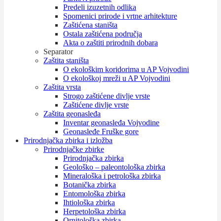
Predeli izuzetnih odlika
Spomenici prirode i vrtne arhitekture
Zaštićena staništa
Ostala zaštićena područja
Akta o zaštiti prirodnih dobara
Separator
Zaštita staništa
O ekološkim koridorima u AP Vojvodini
O ekološkoj mreži u AP Vojvodini
Zaštita vrsta
Strogo zaštićene divlje vrste
Zaštićene divlje vrste
Zaštita geonasleđa
Inventar geonasleđa Vojvodine
Geonasleđe Fruške gore
Prirodnjačka zbirka i izložba
Prirodnjačke zbirke
Prirodnjačka zbirka
Geološko – paleontološka zbirka
Mineraloška i petrološka zbirka
Botanička zbirka
Entomološka zbirka
Ihtiološka zbirka
Herpetološka zbirka
Ornitološka zbirka