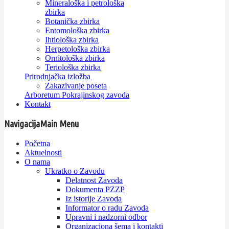
Mineraloška i petrološka
zbirka
Botanička zbirka
Entomološka zbirka
Ihtiološka zbirka
Herpetološka zbirka
Ornitološka zbirka
Teriološka zbirka
Prirodnjačka izložba
Zakazivanje poseta
Arboretum Pokrajinskog zavoda
Kontakt
Navigacija
Main Menu
Početna
Aktuelnosti
O nama
Ukratko o Zavodu
Delatnost Zavoda
Dokumenta PZZP
Iz istorije Zavoda
Informator o radu Zavoda
Upravni i nadzorni odbor
Organizaciona šema i kontakti