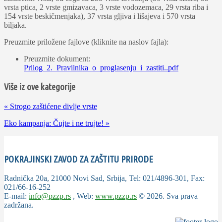
vrsta ptica, 2 vrste gmizavaca, 3 vrste vodozemaca, 29 vrsta riba i
154 vrste beskičmenjaka), 37 vrsta gljiva i lišajeva i 570 vrsta
biljaka.
Preuzmite priložene fajlove (kliknite na naslov fajla):
Preuzmite dokument:
Prilog_2._Pravilnika_o_proglasenju_i_zastiti..pdf
Više iz ove kategorije
«
Strogo zaštićene divlje vrste
Eko kampanja: Čujte i ne trujte!
»
POKRAJINSKI ZAVOD ZA ZAŠTITU PRIRODE
Radnička 20a, 21000 Novi Sad, Srbija, Tel: 021/4896-301, Fax:
021/66-16-252
E-mail:
info@pzzp.rs
, Web:
www.pzzp.rs
©
2026
. Sva prava
zadržana.