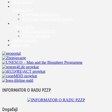
Važni datumi
Galerije slika
Generalne galerije slika
Aktivnosti Pokrajinskog zavoda
Video galerije
Video galerija PZZP
PZZP u medijima
Ankete Zavoda
Mapa sajta
INFORMATOR O RADU PZZP
Događaji