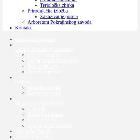
Teriološka zbirka
Prirodnjačka izložba
Zakazivanje poseta
Arboretum Pokrajinskog zavoda
Kontakt
Postupak za zahteve
Zakoni, konvencije i saradnja
Zakoni i propisi
Međunarodne konvencije
Korisni linkovi
Rečnik pojmova
Projekti
Aktuelni projekti
Završeni projekti
Finansije i javne nabavke
Finansije
Finansijska arhiva
Javne nabavke
Arhiva javnih nabavki
Biblioteka Zavoda
Zakazivanje poseta