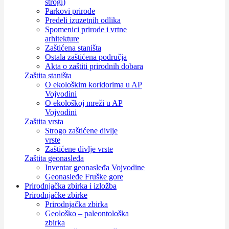
strogi)
Parkovi prirode
Predeli izuzetnih odlika
Spomenici prirode i vrtne
arhitekture
Zaštićena staništa
Ostala zaštićena područja
Akta o zaštiti prirodnih dobara
Zaštita staništa
O ekološkim koridorima u AP
Vojvodini
O ekološkoj mreži u AP
Vojvodini
Zaštita vrsta
Strogo zaštićene divlje
vrste
Zaštićene divlje vrste
Zaštita geonasleđa
Inventar geonasleđa Vojvodine
Geonasleđe Fruške gore
Prirodnjačka zbirka i izložba
Prirodnjačke zbirke
Prirodnjačka zbirka
Geološko – paleontološka
zbirka