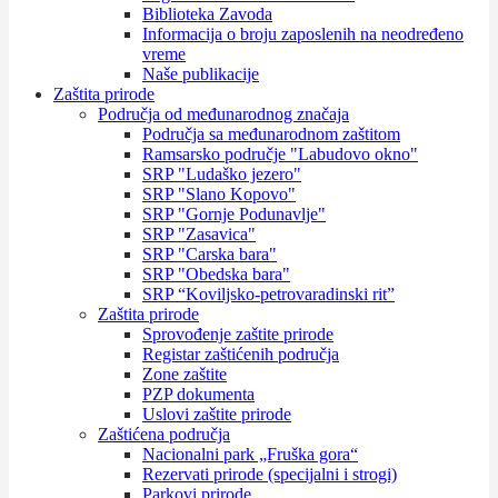
Biblioteka Zavoda
Informacija o broju zaposlenih na neodređeno
vreme
Naše publikacije
Zaštita prirode
Područja od međunarodnog značaja
Područja sa međunarodnom zaštitom
Ramsarsko područje "Labudovo okno"
SRP "Ludaško jezero"
SRP "Slano Kopovo"
SRP "Gornje Podunavlje"
SRP "Zasavica"
SRP "Carska bara"
SRP "Obedska bara"
SRP “Koviljsko-petrovaradinski rit”
Zaštita prirode
Sprovođenje zaštite prirode
Registar zaštićenih područja
Zone zaštite
PZP dokumenta
Uslovi zaštite prirode
Zaštićena područja
Nacionalni park „Fruška gora“
Rezervati prirode (specijalni i strogi)
Parkovi prirode