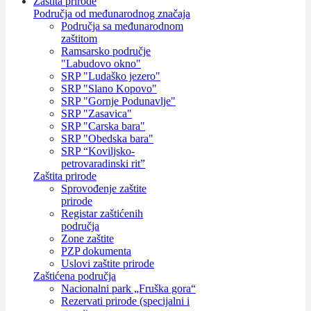
Zaštita prirode
Područja od međunarodnog značaja
Područja sa međunarodnom
zaštitom
Ramsarsko područje
"Labudovo okno"
SRP "Ludaško jezero"
SRP "Slano Kopovo"
SRP "Gornje Podunavlje"
SRP "Zasavica"
SRP "Carska bara"
SRP "Obedska bara"
SRP “Koviljsko-
petrovaradinski rit”
Zaštita prirode
Sprovođenje zaštite
prirode
Registar zaštićenih
područja
Zone zaštite
PZP dokumenta
Uslovi zaštite prirode
Zaštićena područja
Nacionalni park „Fruška gora“
Rezervati prirode (specijalni i