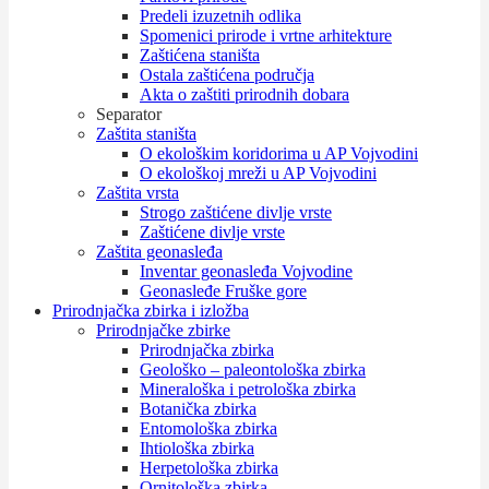
Predeli izuzetnih odlika
Spomenici prirode i vrtne arhitekture
Zaštićena staništa
Ostala zaštićena područja
Akta o zaštiti prirodnih dobara
Separator
Zaštita staništa
O ekološkim koridorima u AP Vojvodini
O ekološkoj mreži u AP Vojvodini
Zaštita vrsta
Strogo zaštićene divlje vrste
Zaštićene divlje vrste
Zaštita geonasleđa
Inventar geonasleđa Vojvodine
Geonasleđe Fruške gore
Prirodnjačka zbirka i izložba
Prirodnjačke zbirke
Prirodnjačka zbirka
Geološko – paleontološka zbirka
Mineraloška i petrološka zbirka
Botanička zbirka
Entomološka zbirka
Ihtiološka zbirka
Herpetološka zbirka
Ornitološka zbirka