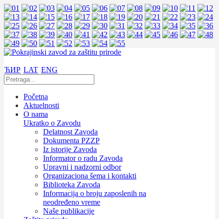
ЋИР
LAT
ENG
Početna
Aktuelnosti
O nama
Ukratko o Zavodu
Delatnost Zavoda
Dokumenta PZZP
Iz istorije Zavoda
Informator o radu Zavoda
Upravni i nadzorni odbor
Organizaciona šema i kontakti
Biblioteka Zavoda
Informacija o broju zaposlenih na
neodređeno vreme
Naše publikacije