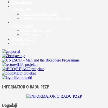
Važni datumi
Galerije slika
Generalne galerije slika
Aktivnosti Pokrajinskog zavoda
Video galerije
Video galerija PZZP
PZZP u medijima
Ankete Zavoda
Mapa sajta
INFORMATOR O RADU PZZP
Događaji