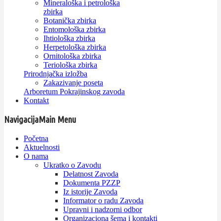
Mineraloška i petrološka
zbirka
Botanička zbirka
Entomološka zbirka
Ihtiološka zbirka
Herpetološka zbirka
Ornitološka zbirka
Teriološka zbirka
Prirodnjačka izložba
Zakazivanje poseta
Arboretum Pokrajinskog zavoda
Kontakt
Navigacija
Main Menu
Početna
Aktuelnosti
O nama
Ukratko o Zavodu
Delatnost Zavoda
Dokumenta PZZP
Iz istorije Zavoda
Informator o radu Zavoda
Upravni i nadzorni odbor
Organizaciona šema i kontakti