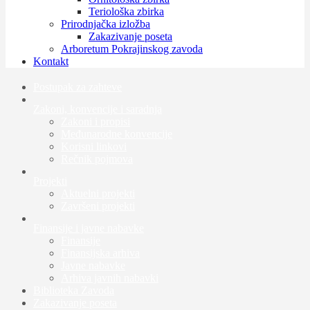
Teriološka zbirka
Prirodnjačka izložba
Zakazivanje poseta
Arboretum Pokrajinskog zavoda
Kontakt
Postupak za zahteve
Zakoni, konvencije i saradnja
Zakoni i propisi
Međunarodne konvencije
Korisni linkovi
Rečnik pojmova
Projekti
Aktuelni projekti
Završeni projekti
Finansije i javne nabavke
Finansije
Finansijska arhiva
Javne nabavke
Arhiva javnih nabavki
Biblioteka Zavoda
Zakazivanje poseta