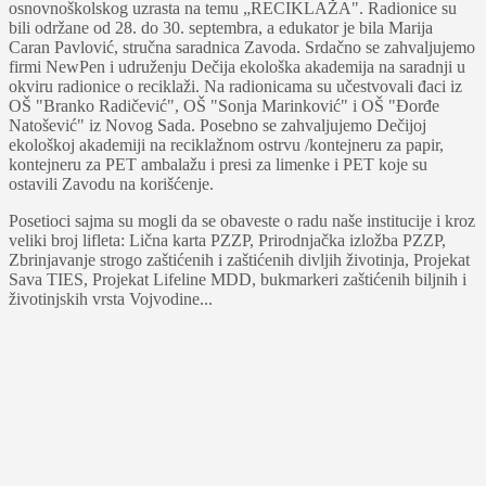
osnovnoškolskog uzrasta na temu „RECIKLAŽA". Radionice su
bili održane od 28. do 30. septembra, a edukator je bila Marija
Caran Pavlović, stručna saradnica Zavoda. Srdačno se zahvaljujemo
firmi NewPen i udruženju Dečija ekološka akademija na saradnji u
okviru radionice o reciklaži. Na radionicama su učestvovali đaci iz
OŠ "Branko Radičević", OŠ "Sonja Marinković" i OŠ "Đorđe
Natošević" iz Novog Sada. Posebno se zahvaljujemo Dečijoj
ekološkoj akademiji na reciklažnom ostrvu /kontejneru za papir,
kontejneru za PET ambalažu i presi za limenke i PET koje su
ostavili Zavodu na korišćenje.
Posetioci sajma su mogli da se obaveste o radu naše institucije i kroz
veliki broj lifleta: Lična karta PZZP, Prirodnjačka izložba PZZP,
Zbrinjavanje strogo zaštićenih i zaštićenih divljih životinja, Projekat
Sava TIES, Projekat Lifeline MDD, bukmarkeri zaštićenih biljnih i
životinjskih vrsta Vojvodine...