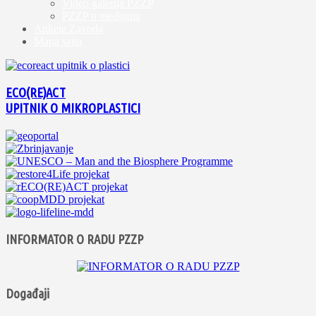
Video galerija PZZP
PZZP u medijima
Ankete Zavoda
Mapa sajta
ECO(RE)ACT
UPITNIK O MIKROPLASTICI
INFORMATOR O RADU PZZP
Događaji