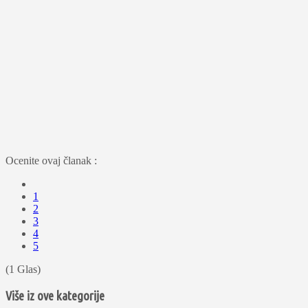
Ocenite ovaj članak :
1
2
3
4
5
(1 Glas)
Više iz ove kategorije