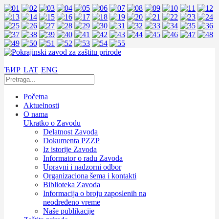
ЋИР
LAT
ENG
Početna
Aktuelnosti
O nama
Ukratko o Zavodu
Delatnost Zavoda
Dokumenta PZZP
Iz istorije Zavoda
Informator o radu Zavoda
Upravni i nadzorni odbor
Organizaciona šema i kontakti
Biblioteka Zavoda
Informacija o broju zaposlenih na
neodređeno vreme
Naše publikacije