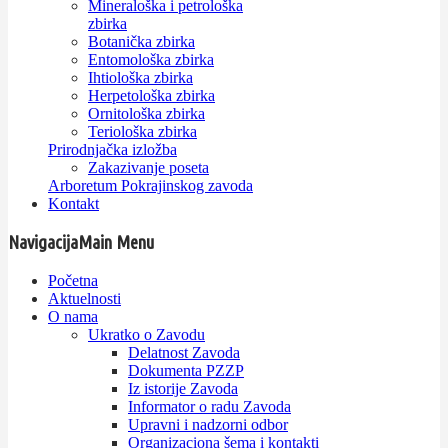
Mineraloška i petrološka
zbirka
Botanička zbirka
Entomološka zbirka
Ihtiološka zbirka
Herpetološka zbirka
Ornitološka zbirka
Teriološka zbirka
Prirodnjačka izložba
Zakazivanje poseta
Arboretum Pokrajinskog zavoda
Kontakt
Navigacija
Main Menu
Početna
Aktuelnosti
O nama
Ukratko o Zavodu
Delatnost Zavoda
Dokumenta PZZP
Iz istorije Zavoda
Informator o radu Zavoda
Upravni i nadzorni odbor
Organizaciona šema i kontakti