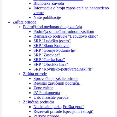
Biblioteka Zavoda
Informacija o broju zaposlenih na neodređeno
vreme
Naše publikacije
Zaštita prirode
Područja od međunarodnog značaja
Područja sa međunarodnom zaštitom
Ramsarsko područje "Labudovo okno"
SRP "Ludaško jezero"
SRP "Slano Kopovo"
SRP "Gornje Podunavlje"
SRP "Zasavica"
SRP "Carska bara"
SRP "Obedska bara"
SRP “Koviljsko-petrovaradinski rit”
Zaštita prirode
Sprovođenje zaštite prirode
Registar zaštićenih područja
Zone zaštite
PZP dokumenta
Uslovi zaštite prirode
Zaštićena područja
Nacionalni park „Fruška gora“
Rezervati prirode (specijalni i strogi)
Parkovi prirode