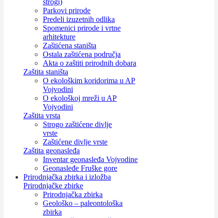
strogi)
Parkovi prirode
Predeli izuzetnih odlika
Spomenici prirode i vrtne
arhitekture
Zaštićena staništa
Ostala zaštićena područja
Akta o zaštiti prirodnih dobara
Zaštita staništa
O ekološkim koridorima u AP
Vojvodini
O ekološkoj mreži u AP
Vojvodini
Zaštita vrsta
Strogo zaštićene divlje
vrste
Zaštićene divlje vrste
Zaštita geonasleđa
Inventar geonasleđa Vojvodine
Geonasleđe Fruške gore
Prirodnjačka zbirka i izložba
Prirodnjačke zbirke
Prirodnjačka zbirka
Geološko – paleontološka
zbirka