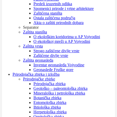
Predeli izuzetnih odlika
Spomenici prirode i vrtne arhitekture
Zaštićena staništa
Ostala zaštićena područja
Akta o zaštiti prirodnih dobara
Separator
Zaštita staništa
O ekološkim koridorima u AP Vojvodini
O ekološkoj mreži u AP Vojvodini
Zaštita vrsta
Strogo zaštićene divlje vrste
Zaštićene divlje vrste
Zaštita geonasleđa
Inventar geonasleđa Vojvodine
Geonasleđe Fruške gore
Prirodnjačka zbirka i izložba
Prirodnjačke zbirke
Prirodnjačka zbirka
Geološko – paleontološka zbirka
Mineraloška i petrološka zbirka
Botanička zbirka
Entomološka zbirka
Ihtiološka zbirka
Herpetološka zbirka
Ornitološka zbirka