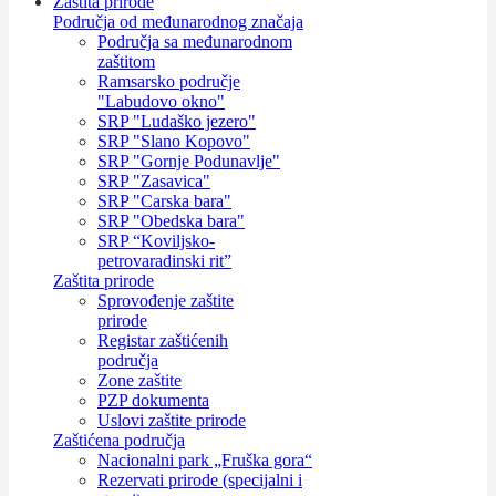
Zaštita prirode
Područja od međunarodnog značaja
Područja sa međunarodnom
zaštitom
Ramsarsko područje
"Labudovo okno"
SRP "Ludaško jezero"
SRP "Slano Kopovo"
SRP "Gornje Podunavlje"
SRP "Zasavica"
SRP "Carska bara"
SRP "Obedska bara"
SRP “Koviljsko-
petrovaradinski rit”
Zaštita prirode
Sprovođenje zaštite
prirode
Registar zaštićenih
područja
Zone zaštite
PZP dokumenta
Uslovi zaštite prirode
Zaštićena područja
Nacionalni park „Fruška gora“
Rezervati prirode (specijalni i