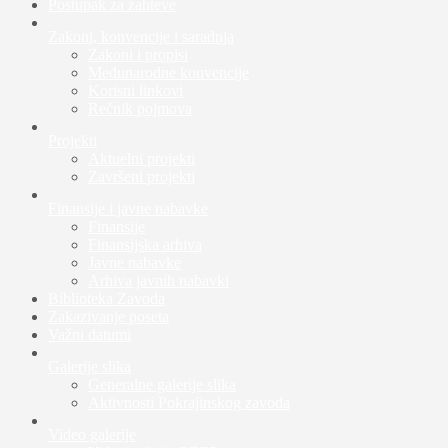
Postupak za zahteve
Zakoni, konvencije i saradnja
Zakoni i propisi
Međunarodne konvencije
Korisni linkovi
Rečnik pojmova
Projekti
Aktuelni projekti
Završeni projekti
Finansije i javne nabavke
Finansije
Finansijska arhiva
Javne nabavke
Arhiva javnih nabavki
Biblioteka Zavoda
Zakazivanje poseta
Važni datumi
Galerije slika
Generalne galerije slika
Aktivnosti Pokrajinskog zavoda
Video galerije