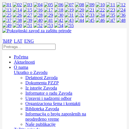
ЋИР
LAT
ENG
Početna
Aktuelnosti
O nama
Ukratko o Zavodu
Delatnost Zavoda
Dokumenta PZZP
Iz istorije Zavoda
Informator o radu Zavoda
Upravni i nadzorni odbor
Organizaciona šema i kontakti
Biblioteka Zavoda
Informacija o broju zaposlenih na
neodređeno vreme
Naše publikacije