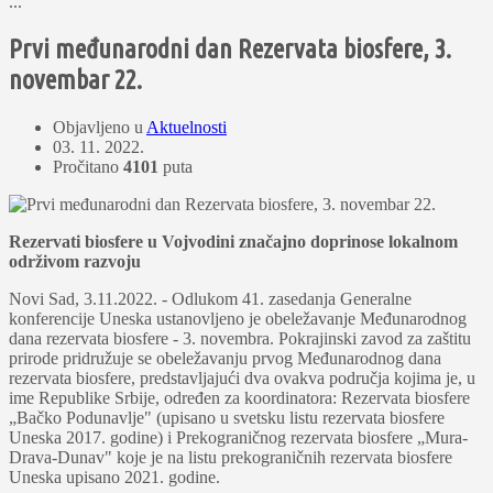
...
Prvi međunarodni dan Rezervata biosfere, 3.
novembar 22.
Objavljeno u
Aktuelnosti
03. 11. 2022.
Pročitano
4101
puta
Rezervati biosfere u Vojvodini značajno doprinose lokalnom
održivom razvoju
Novi Sad, 3.11.2022. - Odlukom 41. zasedanja Generalne
konferencije Uneska ustanovlјeno je obeležavanje Međunarodnog
dana rezervata biosfere - 3. novembra. Pokrajinski zavod za zaštitu
prirode pridružuje se obeležavanju prvog Međunarodnog dana
rezervata biosfere, predstavlјajući dva ovakva područja kojima je, u
ime Republike Srbije, određen za koordinatora: Rezervata biosfere
„Bačko Podunavlјe" (upisano u svetsku listu rezervata biosfere
Uneska 2017. godine) i Prekograničnog rezervata biosfere „Mura-
Drava-Dunav" koje je na listu prekograničnih rezervata biosfere
Uneska upisano 2021. godine.