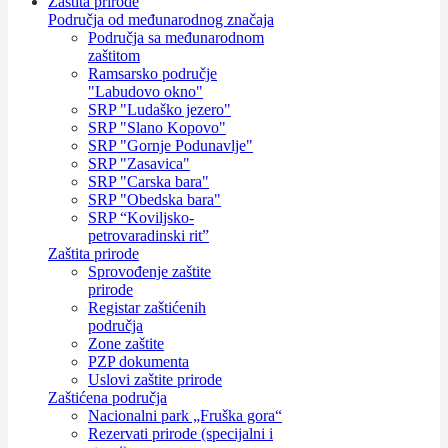
Zaštita prirode
Područja od međunarodnog značaja
Područja sa međunarodnom
zaštitom
Ramsarsko područje
"Labudovo okno"
SRP "Ludaško jezero"
SRP "Slano Kopovo"
SRP "Gornje Podunavlje"
SRP "Zasavica"
SRP "Carska bara"
SRP "Obedska bara"
SRP “Koviljsko-
petrovaradinski rit”
Zaštita prirode
Sprovođenje zaštite
prirode
Registar zaštićenih
područja
Zone zaštite
PZP dokumenta
Uslovi zaštite prirode
Zaštićena područja
Nacionalni park „Fruška gora“
Rezervati prirode (specijalni i