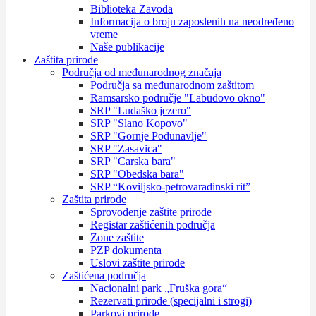
Biblioteka Zavoda
Informacija o broju zaposlenih na neodređeno
vreme
Naše publikacije
Zaštita prirode
Područja od međunarodnog značaja
Područja sa međunarodnom zaštitom
Ramsarsko područje "Labudovo okno"
SRP "Ludaško jezero"
SRP "Slano Kopovo"
SRP "Gornje Podunavlje"
SRP "Zasavica"
SRP "Carska bara"
SRP "Obedska bara"
SRP “Koviljsko-petrovaradinski rit”
Zaštita prirode
Sprovođenje zaštite prirode
Registar zaštićenih područja
Zone zaštite
PZP dokumenta
Uslovi zaštite prirode
Zaštićena područja
Nacionalni park „Fruška gora“
Rezervati prirode (specijalni i strogi)
Parkovi prirode