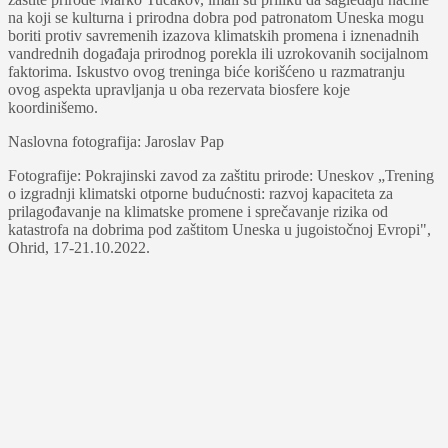
na koji se kulturna i prirodna dobra pod patronatom Uneska mogu
boriti protiv savremenih izazova klimatskih promena i iznenadnih
vandrednih događaja prirodnog porekla ili uzrokovanih socijalnom
faktorima. Iskustvo ovog treninga biće korišćeno u razmatranju
ovog aspekta upravlјanja u oba rezervata biosfere koje
koordinišemo.
Naslovna fotografija: Jaroslav Pap
Fotografije: Pokrajinski zavod za zaštitu prirode: Uneskov „Trening
o izgradnji klimatski otporne budućnosti: razvoj kapaciteta za
prilagođavanje na klimatske promene i sprečavanje rizika od
katastrofa na dobrima pod zaštitom Uneska u jugoistočnoj Evropi",
Ohrid, 17-21.10.2022.