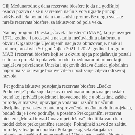
Cilј Međunarodnog dana rezervata biosfere je da na godišnjoj
osnovi poziva da se u savremen način života ugrade principi
održivosti i da ponudi da u tom smislu promoviše ulogu svetske
mreže rezervata biosfere, sa iskustvom od pola veka.
Naime, program Uneska „Čovek i biosfera" (MAB), koji je usvojen
1971. godine, i predstavlјa najstariju međuvladinu platformu u
okviru Organizacije Ujedinjenih nacija za obrazovanje, nauku i
kulturu, proslavlјa 50. godišnjicu 2021. i 2022. godine. Program
MAB i rezervati biosfere koji se u okviru njega proglašavaju postali
su tokom proteklih pola veka model i međunarodni primer koji
naglašava privrženost Uneska i njegovih država članica globalnim
naporima za očuvanje biodiverziteta i postizanje cilјeva održivog
razvoja.
Pet godina iskustva postojanja rezervata biosfere „Bačko
Podunavlјe" pokazuje da je ovo međunarodno priznanje postalo
brend koji privlači projektne i inovacione ideje u oblastima zaštite
prirode, šumarstva, upravlјanja vodama i različitih načunih
disciplina, prvenstevno putem sprovođenja međunarodnih projekata,
budući da je i ovo područje, a posebno Prekogranični retzervat
biosfere „Mura-Drava-Dunav u pet država" identifikovano kao
model dobre prekogranične saradnje. Pokrajinski zavod za zaštitu
prirode, zahvalјujući podršci Pokrajinskog sekretarijata za
urbanizam i zaštitu životne sredine i Ministarstva zaštite životne