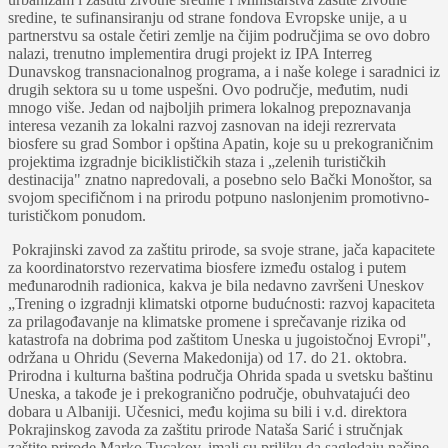
sredine, te sufinansiranju od strane fondova Evropske unije, a u
partnerstvu sa ostale četiri zemlјe na čijim područjima se ovo dobro
nalazi, trenutno implementira drugi projekt iz IPA Interreg
Dunavskog transnacionalnog programa, a i naše kolege i saradnici iz
drugih sektora su u tome uspešni. Ovo područje, međutim, nudi
mnogo više. Jedan od najbolјih primera lokalnog prepoznavanja
interesa vezanih za lokalni razvoj zasnovan na ideji rezrervata
biosfere su grad Sombor i opština Apatin, koje su u prekograničnim
projektima izgradnje biciklističkih staza i „zelenih turističkih
destinacija" znatno napredovali, a posebno selo Bački Monoštor, sa
svojom specifičnom i na prirodu potpuno naslonjenim promotivno-
turističkom ponudom.
Pokrajinski zavod za zaštitu prirode, sa svoje strane, jača kapacitete
za koordinatorstvo rezervatima biosfere između ostalog i putem
međunarodnih radionica, kakva je bila nedavno završeni Uneskov
„Trening o izgradnji klimatski otporne budućnosti: razvoj kapaciteta
za prilagođavanje na klimatske promene i sprečavanje rizika od
katastrofa na dobrima pod zaštitom Uneska u jugoistočnoj Evropi",
održana u Ohridu (Severna Makedonija) od 17. do 21. oktobra.
Prirodna i kulturna baština područja Ohrida spada u svetsku baštinu
Uneska, a takođe je i prekogranično područje, obuhvatajući deo
dobara u Albaniji. Učesnici, među kojima su bili i v.d. direktora
Pokrajinskog zavoda za zaštitu prirode Nataša Sarić i stručnjak
zaštite prirode Marko Tucakov, imali su priliku da sagledaju načine