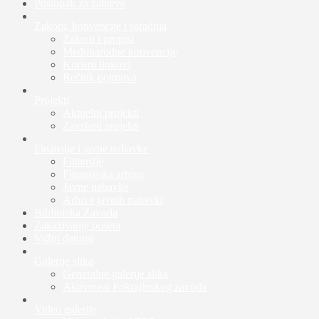
Postupak za zahteve
Zakoni, konvencije i saradnja
Zakoni i propisi
Međunarodne konvencije
Korisni linkovi
Rečnik pojmova
Projekti
Aktuelni projekti
Završeni projekti
Finansije i javne nabavke
Finansije
Finansijska arhiva
Javne nabavke
Arhiva javnih nabavki
Biblioteka Zavoda
Zakazivanje poseta
Važni datumi
Galerije slika
Generalne galerije slika
Aktivnosti Pokrajinskog zavoda
Video galerije