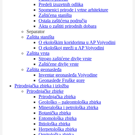
Predeli izuzetnih odlika
Spomenici prirode i vrtne arhitekture
Zaštićena staništa
Ostala zaštićena područja
Akta o zaštiti prirodnih dobara
Separator
Zaštita staništa
O ekološkim koridorima u AP Vojvodini
O ekološkoj mreži u AP Vojvodini
Zaštita vrsta
Strogo zaštićene divlje vrste
Zaštićene divlje vrste
Zaštita geonasleđa
Inventar geonasleđa Vojvodine
Geonasleđe Fruške gore
Prirodnjačka zbirka i izložba
Prirodnjačke zbirke
Prirodnjačka zbirka
Geološko – paleontološka zbirka
Mineraloška i petrološka zbirka
Botanička zbirka
Entomološka zbirka
Ihtiološka zbirka
Herpetološka zbirka
Ornitološka zbirka