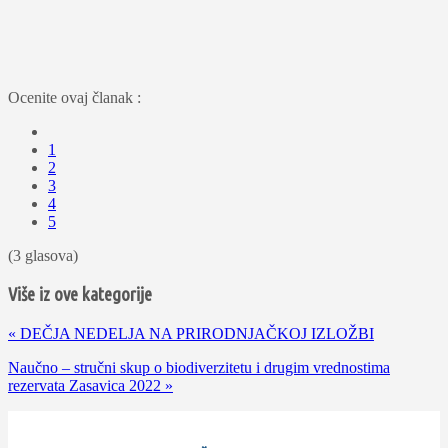
Ocenite ovaj članak :
1
2
3
4
5
(3 glasova)
Više iz ove kategorije
«
DEČJA NEDELJA NA PRIRODNJAČKOJ IZLOŽBI
Naučno – stručni skup o biodiverzitetu i drugim vrednostima
rezervata Zasavica 2022
»