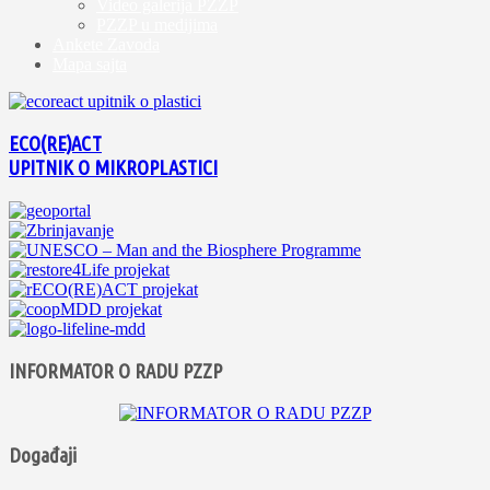
Video galerija PZZP
PZZP u medijima
Ankete Zavoda
Mapa sajta
ECO(RE)ACT
UPITNIK O MIKROPLASTICI
INFORMATOR O RADU PZZP
Događaji