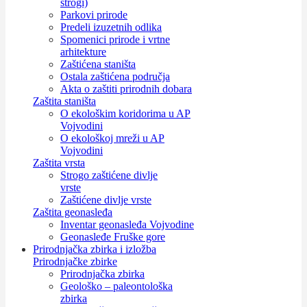
strogi)
Parkovi prirode
Predeli izuzetnih odlika
Spomenici prirode i vrtne
arhitekture
Zaštićena staništa
Ostala zaštićena područja
Akta o zaštiti prirodnih dobara
Zaštita staništa
O ekološkim koridorima u AP
Vojvodini
O ekološkoj mreži u AP
Vojvodini
Zaštita vrsta
Strogo zaštićene divlje
vrste
Zaštićene divlje vrste
Zaštita geonasleđa
Inventar geonasleđa Vojvodine
Geonasleđe Fruške gore
Prirodnjačka zbirka i izložba
Prirodnjačke zbirke
Prirodnjačka zbirka
Geološko – paleontološka
zbirka