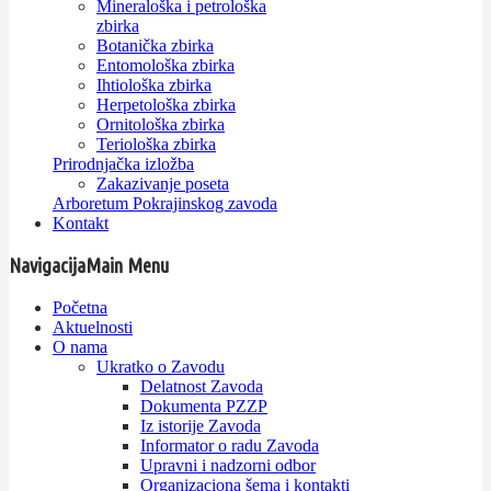
Mineraloška i petrološka
zbirka
Botanička zbirka
Entomološka zbirka
Ihtiološka zbirka
Herpetološka zbirka
Ornitološka zbirka
Teriološka zbirka
Prirodnjačka izložba
Zakazivanje poseta
Arboretum Pokrajinskog zavoda
Kontakt
Navigacija
Main Menu
Početna
Aktuelnosti
O nama
Ukratko o Zavodu
Delatnost Zavoda
Dokumenta PZZP
Iz istorije Zavoda
Informator o radu Zavoda
Upravni i nadzorni odbor
Organizaciona šema i kontakti