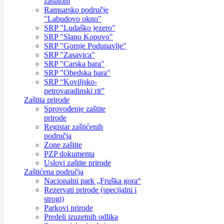
zaštitom
Ramsarsko područje
"Labudovo okno"
SRP "Ludaško jezero"
SRP "Slano Kopovo"
SRP "Gornje Podunavlje"
SRP "Zasavica"
SRP "Carska bara"
SRP "Obedska bara"
SRP “Koviljsko-
petrovaradinski rit”
Zaštita prirode
Sprovođenje zaštite
prirode
Registar zaštićenih
područja
Zone zaštite
PZP dokumenta
Uslovi zaštite prirode
Zaštićena područja
Nacionalni park „Fruška gora“
Rezervati prirode (specijalni i
strogi)
Parkovi prirode
Predeli izuzetnih odlika