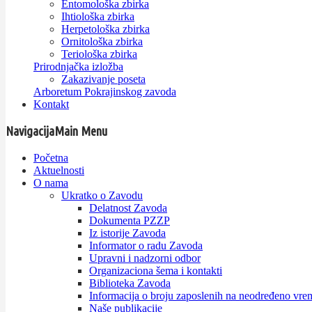
Entomološka zbirka
Ihtiološka zbirka
Herpetološka zbirka
Ornitološka zbirka
Teriološka zbirka
Prirodnjačka izložba
Zakazivanje poseta
Arboretum Pokrajinskog zavoda
Kontakt
Navigacija
Main Menu
Početna
Aktuelnosti
O nama
Ukratko o Zavodu
Delatnost Zavoda
Dokumenta PZZP
Iz istorije Zavoda
Informator o radu Zavoda
Upravni i nadzorni odbor
Organizaciona šema i kontakti
Biblioteka Zavoda
Informacija o broju zaposlenih na neodređeno vre
Naše publikacije