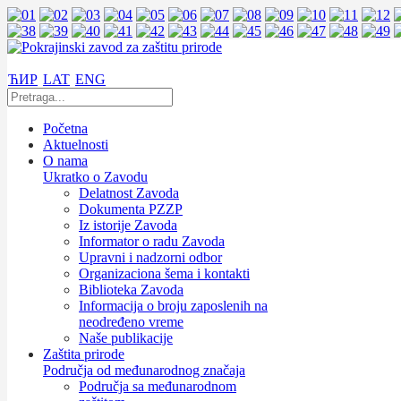
ЋИР
LAT
ENG
Početna
Aktuelnosti
O nama
Ukratko o Zavodu
Delatnost Zavoda
Dokumenta PZZP
Iz istorije Zavoda
Informator o radu Zavoda
Upravni i nadzorni odbor
Organizaciona šema i kontakti
Biblioteka Zavoda
Informacija o broju zaposlenih na
neodređeno vreme
Naše publikacije
Zaštita prirode
Područja od međunarodnog značaja
Područja sa međunarodnom