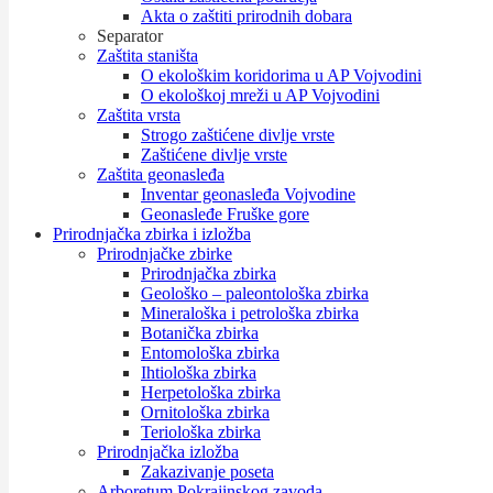
Akta o zaštiti prirodnih dobara
Separator
Zaštita staništa
O ekološkim koridorima u AP Vojvodini
O ekološkoj mreži u AP Vojvodini
Zaštita vrsta
Strogo zaštićene divlje vrste
Zaštićene divlje vrste
Zaštita geonasleđa
Inventar geonasleđa Vojvodine
Geonasleđe Fruške gore
Prirodnjačka zbirka i izložba
Prirodnjačke zbirke
Prirodnjačka zbirka
Geološko – paleontološka zbirka
Mineraloška i petrološka zbirka
Botanička zbirka
Entomološka zbirka
Ihtiološka zbirka
Herpetološka zbirka
Ornitološka zbirka
Teriološka zbirka
Prirodnjačka izložba
Zakazivanje poseta
Arboretum Pokrajinskog zavoda