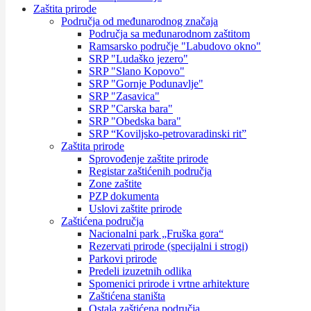
Zaštita prirode
Područja od međunarodnog značaja
Područja sa međunarodnom zaštitom
Ramsarsko područje "Labudovo okno"
SRP "Ludaško jezero"
SRP "Slano Kopovo"
SRP "Gornje Podunavlje"
SRP "Zasavica"
SRP "Carska bara"
SRP "Obedska bara"
SRP “Koviljsko-petrovaradinski rit”
Zaštita prirode
Sprovođenje zaštite prirode
Registar zaštićenih područja
Zone zaštite
PZP dokumenta
Uslovi zaštite prirode
Zaštićena područja
Nacionalni park „Fruška gora“
Rezervati prirode (specijalni i strogi)
Parkovi prirode
Predeli izuzetnih odlika
Spomenici prirode i vrtne arhitekture
Zaštićena staništa
Ostala zaštićena područja