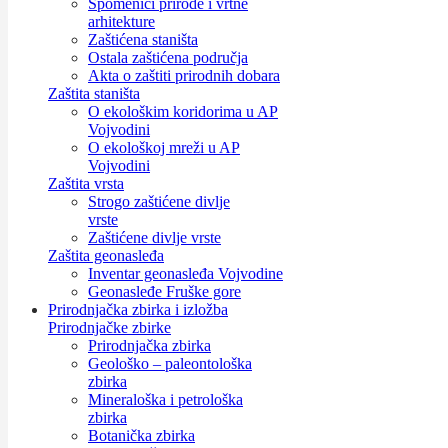
Spomenici prirode i vrtne
arhitekture
Zaštićena staništa
Ostala zaštićena područja
Akta o zaštiti prirodnih dobara
Zaštita staništa
O ekološkim koridorima u AP
Vojvodini
O ekološkoj mreži u AP
Vojvodini
Zaštita vrsta
Strogo zaštićene divlje
vrste
Zaštićene divlje vrste
Zaštita geonasleđa
Inventar geonasleđa Vojvodine
Geonasleđe Fruške gore
Prirodnjačka zbirka i izložba
Prirodnjačke zbirke
Prirodnjačka zbirka
Geološko – paleontološka
zbirka
Mineraloška i petrološka
zbirka
Botanička zbirka