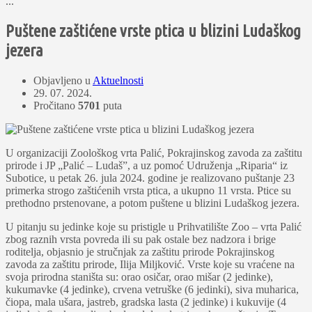
...
Puštene zaštićene vrste ptica u blizini Ludaškog
jezera
Objavljeno u
Aktuelnosti
29. 07. 2024.
Pročitano
5701
puta
U organizaciji Zoološkog vrta Palić, Pokrajinskog zavoda za zaštitu
prirode i JP „Palić – Ludaš”, a uz pomoć Udruženja „Riparia“ iz
Subotice, u petak 26. jula 2024. godine je realizovano puštanje 23
primerka strogo zaštićenih vrsta ptica, a ukupno 11 vrsta. Ptice su
prethodno prstenovane, a potom puštene u blizini Ludaškog jezera.
U pitanju su jedinke koje su pristigle u Prihvatilište Zoo – vrta Palić
zbog raznih vrsta povreda ili su pak ostale bez nadzora i brige
roditelja, objasnio je stručnjak za zaštitu prirode Pokrajinskog
zavoda za zaštitu prirode, Ilija Miljković. Vrste koje su vraćene na
svoja prirodna staništa su: orao osičar, orao mišar (2 jedinke),
kukumavke (4 jedinke), crvena vetruške (6 jedinki), siva muharica,
čiopa, mala ušara, jastreb, gradska lasta (2 jedinke) i kukuvije (4