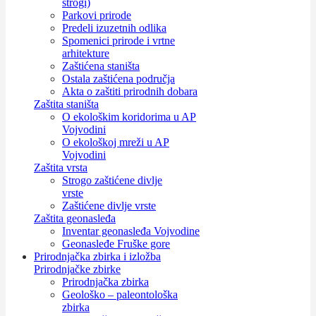
strogi)
Parkovi prirode
Predeli izuzetnih odlika
Spomenici prirode i vrtne
arhitekture
Zaštićena staništa
Ostala zaštićena područja
Akta o zaštiti prirodnih dobara
Zaštita staništa
O ekološkim koridorima u AP
Vojvodini
O ekološkoj mreži u AP
Vojvodini
Zaštita vrsta
Strogo zaštićene divlje
vrste
Zaštićene divlje vrste
Zaštita geonasleđa
Inventar geonasleđa Vojvodine
Geonasleđe Fruške gore
Prirodnjačka zbirka i izložba
Prirodnjačke zbirke
Prirodnjačka zbirka
Geološko – paleontološka
zbirka