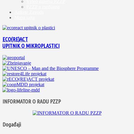
Video galerija PZZP
PZZP u medijima
Ankete Zavoda
Mapa sajta
ECO(RE)ACT
UPITNIK O MIKROPLASTICI
INFORMATOR O RADU PZZP
Događaji