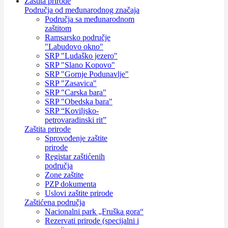
Zaštita prirode
Područja od međunarodnog značaja
Područja sa međunarodnom
zaštitom
Ramsarsko područje
"Labudovo okno"
SRP "Ludaško jezero"
SRP "Slano Kopovo"
SRP "Gornje Podunavlje"
SRP "Zasavica"
SRP "Carska bara"
SRP "Obedska bara"
SRP “Koviljsko-
petrovaradinski rit”
Zaštita prirode
Sprovođenje zaštite
prirode
Registar zaštićenih
područja
Zone zaštite
PZP dokumenta
Uslovi zaštite prirode
Zaštićena područja
Nacionalni park „Fruška gora“
Rezervati prirode (specijalni i