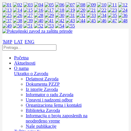
ЋИР
LAT
ENG
Početna
Aktuelnosti
O nama
Ukratko o Zavodu
Delatnost Zavoda
Dokumenta PZZP
Iz istorije Zavoda
Informator o radu Zavoda
Upravni i nadzorni odbor
Organizaciona šema i kontakti
Biblioteka Zavoda
Informacija o broju zaposlenih na
neodređeno vreme
Naše publikacije