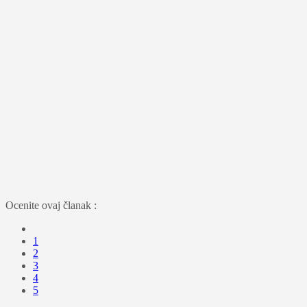
Ocenite ovaj članak :
1
2
3
4
5