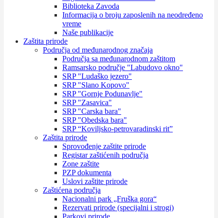
Biblioteka Zavoda
Informacija o broju zaposlenih na neodređeno
vreme
Naše publikacije
Zaštita prirode
Područja od međunarodnog značaja
Područja sa međunarodnom zaštitom
Ramsarsko područje "Labudovo okno"
SRP "Ludaško jezero"
SRP "Slano Kopovo"
SRP "Gornje Podunavlje"
SRP "Zasavica"
SRP "Carska bara"
SRP "Obedska bara"
SRP “Koviljsko-petrovaradinski rit”
Zaštita prirode
Sprovođenje zaštite prirode
Registar zaštićenih područja
Zone zaštite
PZP dokumenta
Uslovi zaštite prirode
Zaštićena područja
Nacionalni park „Fruška gora“
Rezervati prirode (specijalni i strogi)
Parkovi prirode