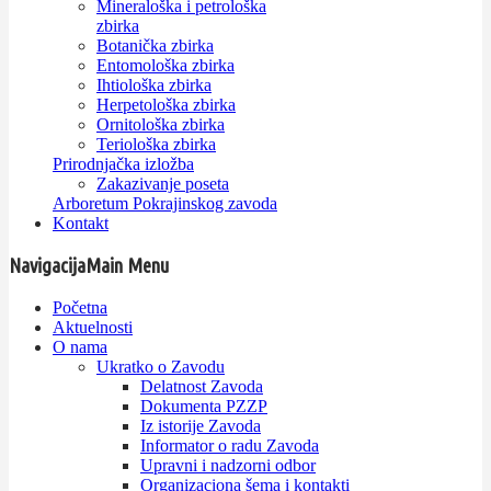
Mineraloška i petrološka
zbirka
Botanička zbirka
Entomološka zbirka
Ihtiološka zbirka
Herpetološka zbirka
Ornitološka zbirka
Teriološka zbirka
Prirodnjačka izložba
Zakazivanje poseta
Arboretum Pokrajinskog zavoda
Kontakt
Navigacija
Main Menu
Početna
Aktuelnosti
O nama
Ukratko o Zavodu
Delatnost Zavoda
Dokumenta PZZP
Iz istorije Zavoda
Informator o radu Zavoda
Upravni i nadzorni odbor
Organizaciona šema i kontakti