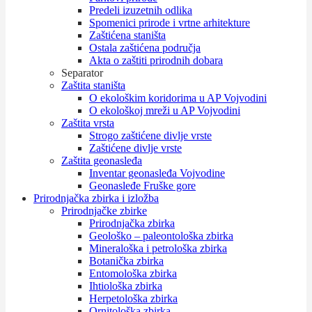
Predeli izuzetnih odlika
Spomenici prirode i vrtne arhitekture
Zaštićena staništa
Ostala zaštićena područja
Akta o zaštiti prirodnih dobara
Separator
Zaštita staništa
O ekološkim koridorima u AP Vojvodini
O ekološkoj mreži u AP Vojvodini
Zaštita vrsta
Strogo zaštićene divlje vrste
Zaštićene divlje vrste
Zaštita geonasleđa
Inventar geonasleđa Vojvodine
Geonasleđe Fruške gore
Prirodnjačka zbirka i izložba
Prirodnjačke zbirke
Prirodnjačka zbirka
Geološko – paleontološka zbirka
Mineraloška i petrološka zbirka
Botanička zbirka
Entomološka zbirka
Ihtiološka zbirka
Herpetološka zbirka
Ornitološka zbirka