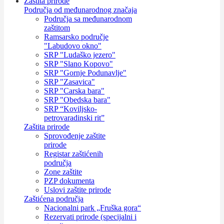
Zaštita prirode
Područja od međunarodnog značaja
Područja sa međunarodnom
zaštitom
Ramsarsko područje
"Labudovo okno"
SRP "Ludaško jezero"
SRP "Slano Kopovo"
SRP "Gornje Podunavlje"
SRP "Zasavica"
SRP "Carska bara"
SRP "Obedska bara"
SRP “Koviljsko-
petrovaradinski rit”
Zaštita prirode
Sprovođenje zaštite
prirode
Registar zaštićenih
područja
Zone zaštite
PZP dokumenta
Uslovi zaštite prirode
Zaštićena područja
Nacionalni park „Fruška gora“
Rezervati prirode (specijalni i