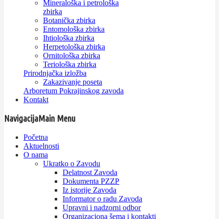
Mineraloška i petrološka
zbirka
Botanička zbirka
Entomološka zbirka
Ihtiološka zbirka
Herpetološka zbirka
Ornitološka zbirka
Teriološka zbirka
Prirodnjačka izložba
Zakazivanje poseta
Arboretum Pokrajinskog zavoda
Kontakt
Navigacija
Main Menu
Početna
Aktuelnosti
O nama
Ukratko o Zavodu
Delatnost Zavoda
Dokumenta PZZP
Iz istorije Zavoda
Informator o radu Zavoda
Upravni i nadzorni odbor
Organizaciona šema i kontakti