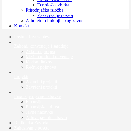
Teriološka zbirka
Prirodnjačka izložba
Zakazivanje poseta
Arboretum Pokrajinskog zavoda
Kontakt
Postupak za zahteve
Zakoni, konvencije i saradnja
Zakoni i propisi
Međunarodne konvencije
Korisni linkovi
Rečnik pojmova
Projekti
Aktuelni projekti
Završeni projekti
Finansije i javne nabavke
Finansije
Finansijska arhiva
Javne nabavke
Arhiva javnih nabavki
Biblioteka Zavoda
Zakazivanje poseta