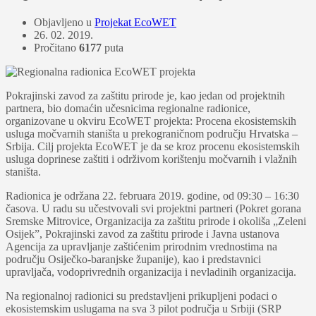
Objavljeno u
Projekat EcoWET
26. 02. 2019.
Pročitano
6177
puta
Pokrajinski zavod za zaštitu prirode je, kao jedan od projektnih
partnera, bio domaćin učesnicima regionalne radionice,
organizovane u okviru EcoWET projekta: Procena ekosistemskih
usluga močvarnih staništa u prekograničnom području Hrvatska –
Srbija. Cilj projekta EcoWET je da se kroz procenu ekosistemskih
usluga doprinese zaštiti i održivom korištenju močvarnih i vlažnih
staništa.
Radionica je održana 22. februara 2019. godine, od 09:30 – 16:30
časova. U radu su učestvovali svi projektni partneri (Pokret gorana
Sremske Mitrovice, Organizacija za zaštitu prirode i okoliša „Zeleni
Osijek”, Pokrajinski zavod za zaštitu prirode i Javna ustanova
Agencija za upravljanje zaštićenim prirodnim vrednostima na
području Osiječko-baranjske županije), kao i predstavnici
upravljača, vodoprivrednih organizacija i nevladinih organizacija.
Na regionalnoj radionici su predstavljeni prikupljeni podaci o
ekosistemskim uslugama na sva 3 pilot područja u Srbiji (SRP