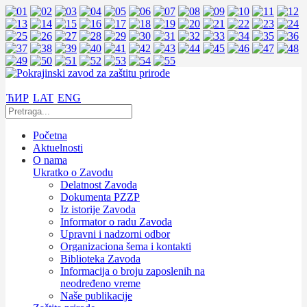
ЋИР
LAT
ENG
Početna
Aktuelnosti
O nama
Ukratko o Zavodu
Delatnost Zavoda
Dokumenta PZZP
Iz istorije Zavoda
Informator o radu Zavoda
Upravni i nadzorni odbor
Organizaciona šema i kontakti
Biblioteka Zavoda
Informacija o broju zaposlenih na
neodređeno vreme
Naše publikacije