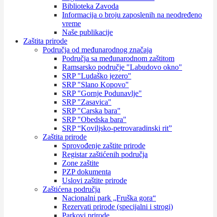
Biblioteka Zavoda
Informacija o broju zaposlenih na neodređeno
vreme
Naše publikacije
Zaštita prirode
Područja od međunarodnog značaja
Područja sa međunarodnom zaštitom
Ramsarsko područje "Labudovo okno"
SRP "Ludaško jezero"
SRP "Slano Kopovo"
SRP "Gornje Podunavlje"
SRP "Zasavica"
SRP "Carska bara"
SRP "Obedska bara"
SRP “Koviljsko-petrovaradinski rit”
Zaštita prirode
Sprovođenje zaštite prirode
Registar zaštićenih područja
Zone zaštite
PZP dokumenta
Uslovi zaštite prirode
Zaštićena područja
Nacionalni park „Fruška gora“
Rezervati prirode (specijalni i strogi)
Parkovi prirode