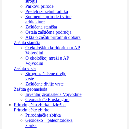
strogi)
Parkovi prirode
Predeli izuzetnih odlika
Spomenici prirode i vrtne
arhitekture
Zaštićena staništa
Ostala zaštićena područja
Akta o zaštiti prirodnih dobara
Zaštita staništa
O ekološkim koridorima u AP
Vojvodini
O ekološkoj mreži u AP
Vojvodini
Zaštita vrsta
Strogo zaštićene divlje
vrste
Zaštićene divlje vrste
Zaštita geonasleđa
Inventar geonasleđa Vojvodine
Geonasleđe Fruške gore
Prirodnjačka zbirka i izložba
Prirodnjačke zbirke
Prirodnjačka zbirka
Geološko – paleontološka
zbirka