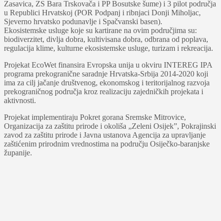
Zasavica, ZS Bara Trskovača i PP Bosutske šume) i 3 pilot područja
u Republici Hrvatskoj (POR Podpanj i ribnjaci Donji Miholjac,
Sjeverno hrvatsko podunavlje i Spačvanski basen).
Ekosistemske usluge koje su kartirane na ovim područjima su:
biodiverzitet, divlja dobra, kultivisana dobra, odbrana od poplava,
regulacija klime, kulturne ekosistemske usluge, turizam i rekreacija.
Projekat EcoWet finansira Evropska unija u okviru INTEREG IPA
programa prekogranične saradnje Hrvatska-Srbija 2014-2020 koji
ima za cilj jačanje društvenog, ekonomskog i teritorijalnog razvoja
prekograničnog područja kroz realizaciju zajedničkih projekata i
aktivnosti.
Projekat implementiraju Pokret gorana Sremske Mitrovice,
Organizacija za zaštitu prirode i okoliša „Zeleni Osijek”, Pokrajinski
zavod za zaštitu prirode i Javna ustanova Agencija za upravljanje
zaštićenim prirodnim vrednostima na području Osiječko-baranjske
županije.