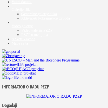
Važni datumi
Galerije slika
Generalne galerije slika
Aktivnosti Pokrajinskog zavoda
Video galerije
Video galerija PZZP
PZZP u medijima
Ankete Zavoda
Mapa sajta
INFORMATOR O RADU PZZP
Događaji