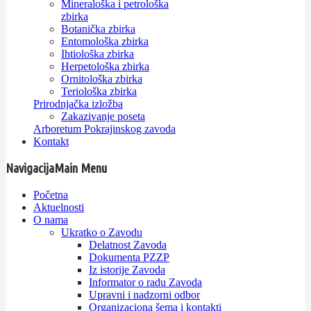
Mineraloška i petrološka
zbirka
Botanička zbirka
Entomološka zbirka
Ihtiološka zbirka
Herpetološka zbirka
Ornitološka zbirka
Teriološka zbirka
Prirodnjačka izložba
Zakazivanje poseta
Arboretum Pokrajinskog zavoda
Kontakt
Navigacija
Main Menu
Početna
Aktuelnosti
O nama
Ukratko o Zavodu
Delatnost Zavoda
Dokumenta PZZP
Iz istorije Zavoda
Informator o radu Zavoda
Upravni i nadzorni odbor
Organizaciona šema i kontakti