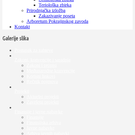
Teriološka zbirka
Prirodnjačka izložba
Zakazivanje poseta
Arboretum Pokrajinskog zavoda
Kontakt
Galerije slika
Postupak za zahteve
Zakoni, konvencije i saradnja
Zakoni i propisi
Međunarodne konvencije
Korisni linkovi
Rečnik pojmova
Projekti
Aktuelni projekti
Završeni projekti
Finansije i javne nabavke
Finansije
Finansijska arhiva
Javne nabavke
Arhiva javnih nabavki