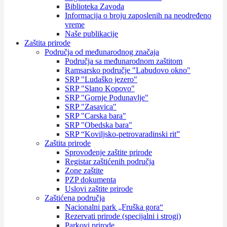
Biblioteka Zavoda
Informacija o broju zaposlenih na neodređeno
vreme
Naše publikacije
Zaštita prirode
Područja od međunarodnog značaja
Područja sa međunarodnom zaštitom
Ramsarsko područje "Labudovo okno"
SRP "Ludaško jezero"
SRP "Slano Kopovo"
SRP "Gornje Podunavlje"
SRP "Zasavica"
SRP "Carska bara"
SRP "Obedska bara"
SRP “Koviljsko-petrovaradinski rit”
Zaštita prirode
Sprovođenje zaštite prirode
Registar zaštićenih područja
Zone zaštite
PZP dokumenta
Uslovi zaštite prirode
Zaštićena područja
Nacionalni park „Fruška gora“
Rezervati prirode (specijalni i strogi)
Parkovi prirode