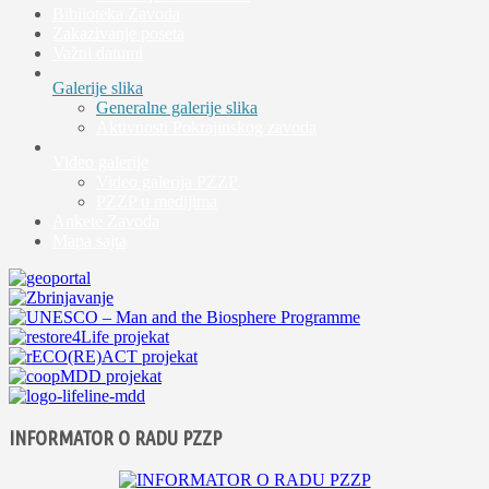
Biblioteka Zavoda
Zakazivanje poseta
Važni datumi
Galerije slika
Generalne galerije slika
Aktivnosti Pokrajinskog zavoda
Video galerije
Video galerija PZZP
PZZP u medijima
Ankete Zavoda
Mapa sajta
INFORMATOR O RADU PZZP