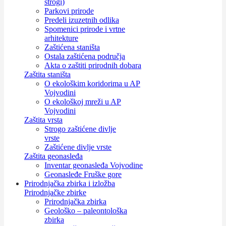
strogi)
Parkovi prirode
Predeli izuzetnih odlika
Spomenici prirode i vrtne
arhitekture
Zaštićena staništa
Ostala zaštićena područja
Akta o zaštiti prirodnih dobara
Zaštita staništa
O ekološkim koridorima u AP
Vojvodini
O ekološkoj mreži u AP
Vojvodini
Zaštita vrsta
Strogo zaštićene divlje
vrste
Zaštićene divlje vrste
Zaštita geonasleđa
Inventar geonasleđa Vojvodine
Geonasleđe Fruške gore
Prirodnjačka zbirka i izložba
Prirodnjačke zbirke
Prirodnjačka zbirka
Geološko – paleontološka
zbirka