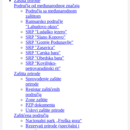
Zaštita prirode
Područja od međunarodnog značaja
Područja sa međunarodnom
zaštitom
Ramsarsko područje
"Labudovo okno"
SRP "Ludaško jezero"
SRP "Slano Kopovo"
SRP "Gornje Podunavlje"
SRP "Zasavica"
SRP "Carska bara"
SRP "Obedska bara"
SRP “Koviljsko-
petrovaradinski rit”
Zaštita prirode
Sprovođenje zaštite
prirode
Registar zaštićenih
područja
Zone zaštite
PZP dokumenta
Uslovi zaštite prirode
Zaštićena područja
Nacionalni park „Fruška gora“
Rezervati prirode (specijalni i