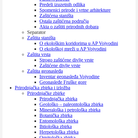
Predeli izuzetnih odlika
Spomenici prirode i vrtne arhitekture
Zaštićena staništa
Ostala zaštićena područja
Akta o zaštiti prirodnih dobara
Separator
Zaštita staništa
O ekološkim koridorima u AP Vojvodini
O ekološkoj mreži u AP Vojvodini
Zaštita vrsta
Strogo zaštićene divlje vrste
Zaštićene divlje vrste
Zaštita geonasleđa
Inventar geonasleđa Vojvodine
Geonasleđe Fruške gore
Prirodnjačka zbirka i izložba
Prirodnjačke zbirke
Prirodnjačka zbirka
Geološko – paleontološka zbirka
Mineraloška i petrološka zbirka
Botanička zbirka
Entomološka zbirka
Ihtiološka zbirka
Herpetološka zbirka
Ornitološka zbirka