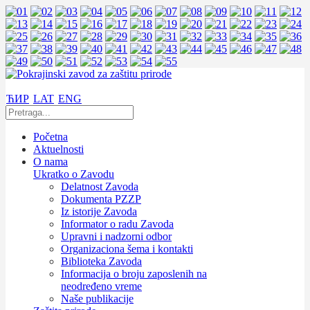
ЋИР
LAT
ENG
Početna
Aktuelnosti
O nama
Ukratko o Zavodu
Delatnost Zavoda
Dokumenta PZZP
Iz istorije Zavoda
Informator o radu Zavoda
Upravni i nadzorni odbor
Organizaciona šema i kontakti
Biblioteka Zavoda
Informacija o broju zaposlenih na
neodređeno vreme
Naše publikacije