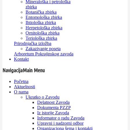
Mineraloška i petrološka
zbirka
Botanička zbirka
Entomološka zbirka
Ihtiološka zbirka
Herpetološka zbirka
Ornitološka zbirka
Teriološka zbirka
Prirodnjačka izložba
Zakazivanje poseta
Arboretum Pokrajinskog zavoda
Kontakt
Navigacija
Main Menu
Početna
Aktuelnosti
O nama
Ukratko o Zavodu
Delatnost Zavoda
Dokumenta PZZP
Iz istorije Zavoda
Informator o radu Zavoda
Upravni i nadzorni odbor
Organizaciona šema i kontakti