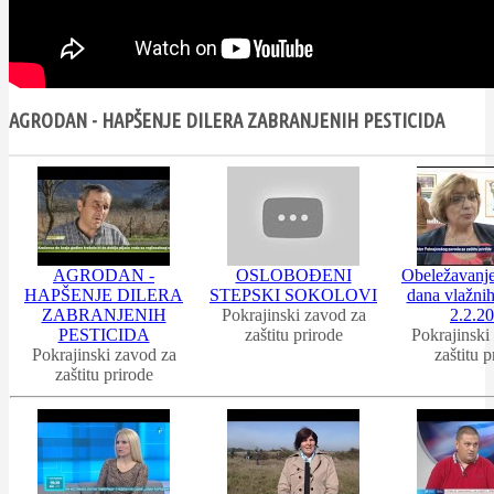
AGRODAN - HAPŠENJE DILERA ZABRANJENIH PESTICIDA
AGRODAN -
OSLOBOĐENI
Obeležavanj
HAPŠENJE DILERA
STEPSKI SOKOLOVI
dana vlažnih
ZABRANJENIH
Pokrajinski zavod za
2.2.20
PESTICIDA
zaštitu prirode
Pokrajinski
Pokrajinski zavod za
zaštitu p
zaštitu prirode