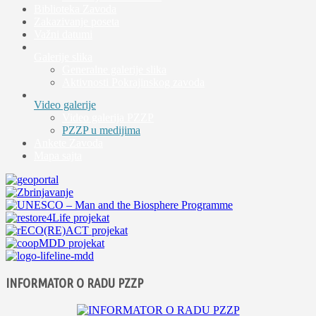
Biblioteka Zavoda
Zakazivanje poseta
Važni datumi
Galerije slika
Generalne galerije slika
Aktivnosti Pokrajinskog zavoda
Video galerije
Video galerija PZZP
PZZP u medijima
Ankete Zavoda
Mapa sajta
INFORMATOR O RADU PZZP