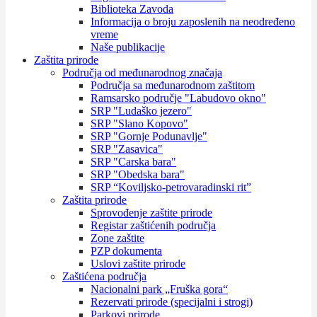
Biblioteka Zavoda
Informacija o broju zaposlenih na neodređeno
vreme
Naše publikacije
Zaštita prirode
Područja od međunarodnog značaja
Područja sa međunarodnom zaštitom
Ramsarsko područje "Labudovo okno"
SRP "Ludaško jezero"
SRP "Slano Kopovo"
SRP "Gornje Podunavlje"
SRP "Zasavica"
SRP "Carska bara"
SRP "Obedska bara"
SRP “Koviljsko-petrovaradinski rit”
Zaštita prirode
Sprovođenje zaštite prirode
Registar zaštićenih područja
Zone zaštite
PZP dokumenta
Uslovi zaštite prirode
Zaštićena područja
Nacionalni park „Fruška gora“
Rezervati prirode (specijalni i strogi)
Parkovi prirode