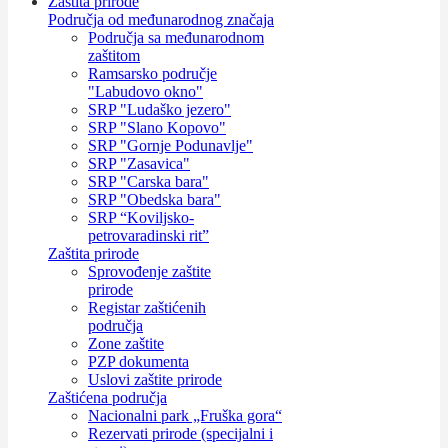
Zaštita prirode
Područja od međunarodnog značaja
Područja sa međunarodnom
zaštitom
Ramsarsko područje
"Labudovo okno"
SRP "Ludaško jezero"
SRP "Slano Kopovo"
SRP "Gornje Podunavlje"
SRP "Zasavica"
SRP "Carska bara"
SRP "Obedska bara"
SRP “Koviljsko-
petrovaradinski rit”
Zaštita prirode
Sprovođenje zaštite
prirode
Registar zaštićenih
područja
Zone zaštite
PZP dokumenta
Uslovi zaštite prirode
Zaštićena područja
Nacionalni park „Fruška gora“
Rezervati prirode (specijalni i