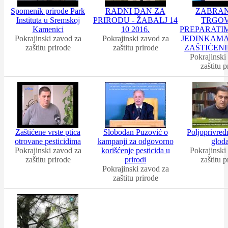
Spomenik prirode Park
RADNI DAN ZA
ZABRA
Instituta u Sremskoj
PRIRODU - ŽABALJ 14
TRGO
Kamenici
10 2016.
PREPARATIM
Pokrajinski zavod za
Pokrajinski zavod za
JEDINKAM
zaštitu prirode
zaštitu prirode
ZAŠTIĆENI
Pokrajinski
zaštitu p
Zaštićene vrste ptica
Slobodan Puzović o
Poljoprivredn
otrovane pesticidima
kampanji za odgovorno
glod
Pokrajinski zavod za
korišćenje pesticida u
Pokrajinski
zaštitu prirode
prirodi
zaštitu p
Pokrajinski zavod za
zaštitu prirode