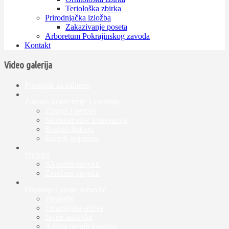
Teriološka zbirka
Prirodnjačka izložba
Zakazivanje poseta
Arboretum Pokrajinskog zavoda
Kontakt
Video galerija
Postupak za zahteve
Zakoni, konvencije i saradnja
Zakoni i propisi
Međunarodne konvencije
Korisni linkovi
Rečnik pojmova
Projekti
Aktuelni projekti
Završeni projekti
Finansije i javne nabavke
Finansije
Finansijska arhiva
Javne nabavke
Arhiva javnih nabavki