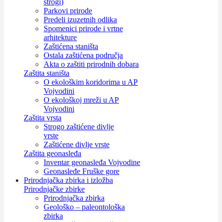
strogi)
Parkovi prirode
Predeli izuzetnih odlika
Spomenici prirode i vrtne
arhitekture
Zaštićena staništa
Ostala zaštićena područja
Akta o zaštiti prirodnih dobara
Zaštita staništa
O ekološkim koridorima u AP
Vojvodini
O ekološkoj mreži u AP
Vojvodini
Zaštita vrsta
Strogo zaštićene divlje
vrste
Zaštićene divlje vrste
Zaštita geonasleđa
Inventar geonasleđa Vojvodine
Geonasleđe Fruške gore
Prirodnjačka zbirka i izložba
Prirodnjačke zbirke
Prirodnjačka zbirka
Geološko – paleontološka
zbirka