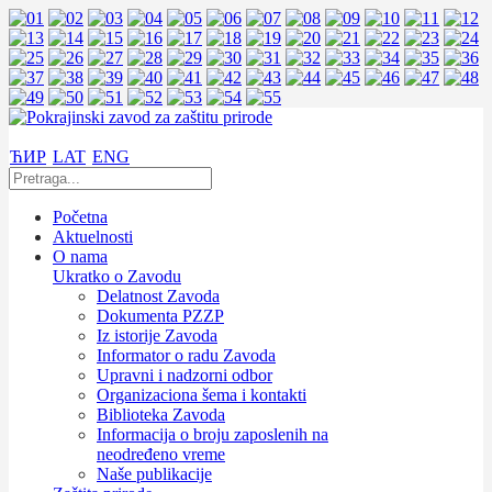
ЋИР
LAT
ENG
Početna
Aktuelnosti
O nama
Ukratko o Zavodu
Delatnost Zavoda
Dokumenta PZZP
Iz istorije Zavoda
Informator o radu Zavoda
Upravni i nadzorni odbor
Organizaciona šema i kontakti
Biblioteka Zavoda
Informacija o broju zaposlenih na
neodređeno vreme
Naše publikacije