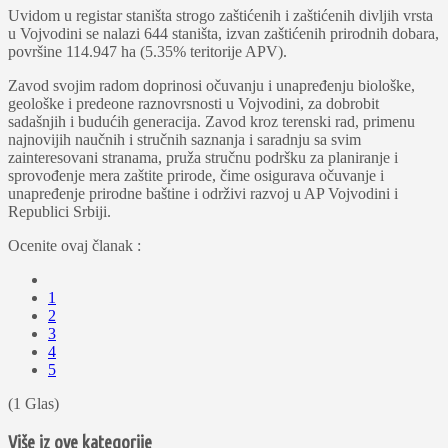
Uvidom u registar staništa strogo zaštićenih i zaštićenih divlјih vrsta
u Vojvodini se nalazi 644 staništa, izvan zaštićenih prirodnih dobara,
površine 114.947 ha (5.35% teritorije APV).
Zavod svojim radom doprinosi očuvanju i unapređenju biološke,
geološke i predeone raznovrsnosti u Vojvodini, za dobrobit
sadašnjih i budućih generacija. Zavod kroz terenski rad, primenu
najnovijih naučnih i stručnih saznanja i saradnju sa svim
zainteresovani stranama, pruža stručnu podršku za planiranje i
sprovođenje mera zaštite prirode, čime osigurava očuvanje i
unapređenje prirodne baštine i održivi razvoj u AP Vojvodini i
Republici Srbiji.
Ocenite ovaj članak :
1
2
3
4
5
(1 Glas)
Više iz ove kategorije