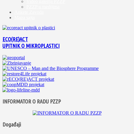
Video galerija PZZP
PZZP u medijima
Ankete Zavoda
Mapa sajta
ECO(RE)ACT
UPITNIK O MIKROPLASTICI
INFORMATOR O RADU PZZP
Događaji