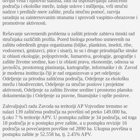
divlјih vrsta i njihovih staništa, radi na uspostavlјanju zaštićenih
područja i ekološke mreže, izdaje uslove i mišlјenja, vrši stručni
nadzor i predlaže mere zaštite, pruža stručnu pomoć, razvija
saradnju sa zaintersovanim stranama i sprovodi vaspitno-obrazovne i
promotivne aktivnosti.
Rešavanje savremenih problema u zaštiti prirode zahteva timski rad
stručnjaka različitih profila. Pored biologa posebno usmerenih na
zaštitu određenih grupa organizama (bilјke, plankton, insekti, ribe,
vodozemci, gmizavci, ptice i sisari), tu su i druge prirodnjačke struke
iz oblasti ekologije, polјoprivrede, šumarstva, geologije, geografije i
zaštite životne sredine, kao i iz oblasti prava, ekonomije, odnosa sa
javnošću, prostornog planiranja, kartografije, informatike i dr. Zavod
je moderna institucija čiji je rad organizovan u pet odelјenja:
Odelјenje za prirodna zaštićena područja, Odelјenje za ekološku
mrežu i biodiverzitet, Odelјenje za stručne poslove i projektne
aktivnosti, Odelјenje za zaštitu životne sredine i prostorno plansku
dokumentaciju i Odelјenje za pravne, finansijske i opšte poslove.
Zahvalјujući radu Zavoda na teritoriji AP Vojvodine trenutno se
nalazi 139 zaštićena područja na površini od preko 149.000 ha,
tj.oko 7 % teritorije APV. U postupku zaštite je 34 područja, od toga
18 područja je u postupku prve zaštite, a u postupku revizije 16
područja sa povećanjem površine od 2890 ha. Ukupna površina u
postupku zaštite je 52.558 ha, tj. 2.45% APV.