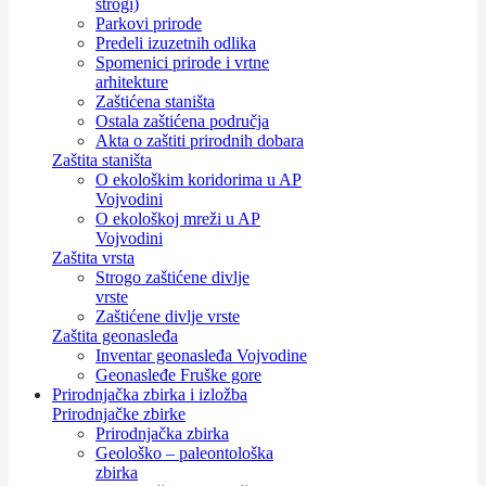
strogi)
Parkovi prirode
Predeli izuzetnih odlika
Spomenici prirode i vrtne
arhitekture
Zaštićena staništa
Ostala zaštićena područja
Akta o zaštiti prirodnih dobara
Zaštita staništa
O ekološkim koridorima u AP
Vojvodini
O ekološkoj mreži u AP
Vojvodini
Zaštita vrsta
Strogo zaštićene divlje
vrste
Zaštićene divlje vrste
Zaštita geonasleđa
Inventar geonasleđa Vojvodine
Geonasleđe Fruške gore
Prirodnjačka zbirka i izložba
Prirodnjačke zbirke
Prirodnjačka zbirka
Geološko – paleontološka
zbirka