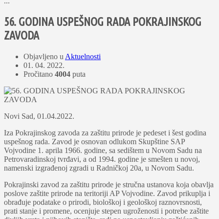
...
56. GODINA USPEŠNOG RADA POKRAJINSKOG
ZAVODA
Objavljeno u
Aktuelnosti
01. 04. 2022.
Pročitano
4004
puta
Novi Sad, 01.04.2022.
Iza Pokrajinskog zavoda za zaštitu prirode je pedeset i šest godina
uspešnog rada. Zavod je osnovan odlukom Skupštine SAP
Vojvodine 1. aprila 1966. godine, sa sedištem u Novom Sadu na
Petrovaradinskoj tvrđavi, a od 1994. godine je smešten u novoj,
namenski izgrađenoj zgradi u Radničkoj 20a, u Novom Sadu.
Pokrajinski zavod za zaštitu prirode je stručna ustanova koja obavlјa
poslove zaštite prirode na teritoriji AP Vojvodine. Zavod prikuplјa i
obrađuje podatake o prirodi, biološkoj i geološkoj raznovrsnosti,
prati stanje i promene, ocenjuje stepen ugroženosti i potrebe zaštite