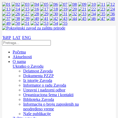
ЋИР
LAT
ENG
Početna
Aktuelnosti
O nama
Ukratko o Zavodu
Delatnost Zavoda
Dokumenta PZZP
Iz istorije Zavoda
Informator o radu Zavoda
Upravni i nadzorni odbor
Organizaciona šema i kontakti
Biblioteka Zavoda
Informacija o broju zaposlenih na
neodređeno vreme
Naše publikacije