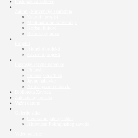
Postupak za zahteve
Zakoni, konvencije i saradnja
Zakoni i propisi
Međunarodne konvencije
Korisni linkovi
Rečnik pojmova
Projekti
Aktuelni projekti
Završeni projekti
Finansije i javne nabavke
Finansije
Finansijska arhiva
Javne nabavke
Arhiva javnih nabavki
Biblioteka Zavoda
Zakazivanje poseta
Važni datumi
Galerije slika
Generalne galerije slika
Aktivnosti Pokrajinskog zavoda
Video galerije