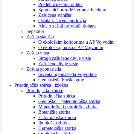
Predeli izuzetnih odlika
Spomenici prirode i vrtne arhitekture
Zaštićena staništa
Ostala zaštićena područja
Akta o zaštiti prirodnih dobara
Separator
Zaštita staništa
O ekološkim koridorima u AP Vojvodini
O ekološkoj mreži u AP Vojvodini
Zaštita vrsta
Strogo zaštićene divlje vrste
Zaštićene divlje vrste
Zaštita geonasleđa
Inventar geonasleđa Vojvodine
Geonasleđe Fruške gore
Prirodnjačka zbirka i izložba
Prirodnjačke zbirke
Prirodnjačka zbirka
Geološko – paleontološka zbirka
Mineraloška i petrološka zbirka
Botanička zbirka
Entomološka zbirka
Ihtiološka zbirka
Herpetološka zbirka
Ornitološka zbirka