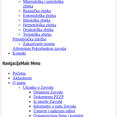
Mineraloška i petrološka
zbirka
Botanička zbirka
Entomološka zbirka
Ihtiološka zbirka
Herpetološka zbirka
Ornitološka zbirka
Teriološka zbirka
Prirodnjačka izložba
Zakazivanje poseta
Arboretum Pokrajinskog zavoda
Kontakt
Navigacija
Main Menu
Početna
Aktuelnosti
O nama
Ukratko o Zavodu
Delatnost Zavoda
Dokumenta PZZP
Iz istorije Zavoda
Informator o radu Zavoda
Upravni i nadzorni odbor
Organizaciona šema i kontakti