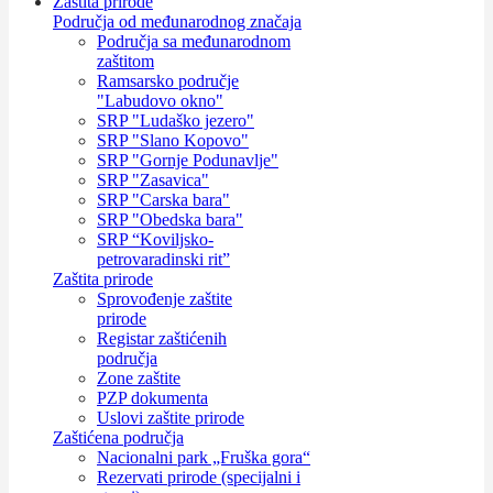
Zaštita prirode
Područja od međunarodnog značaja
Područja sa međunarodnom
zaštitom
Ramsarsko područje
"Labudovo okno"
SRP "Ludaško jezero"
SRP "Slano Kopovo"
SRP "Gornje Podunavlje"
SRP "Zasavica"
SRP "Carska bara"
SRP "Obedska bara"
SRP “Koviljsko-
petrovaradinski rit”
Zaštita prirode
Sprovođenje zaštite
prirode
Registar zaštićenih
područja
Zone zaštite
PZP dokumenta
Uslovi zaštite prirode
Zaštićena područja
Nacionalni park „Fruška gora“
Rezervati prirode (specijalni i