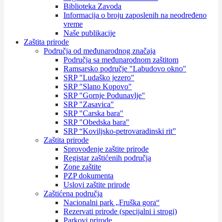
Biblioteka Zavoda
Informacija o broju zaposlenih na neodređeno
vreme
Naše publikacije
Zaštita prirode
Područja od međunarodnog značaja
Područja sa međunarodnom zaštitom
Ramsarsko područje "Labudovo okno"
SRP "Ludaško jezero"
SRP "Slano Kopovo"
SRP "Gornje Podunavlje"
SRP "Zasavica"
SRP "Carska bara"
SRP "Obedska bara"
SRP “Koviljsko-petrovaradinski rit”
Zaštita prirode
Sprovođenje zaštite prirode
Registar zaštićenih područja
Zone zaštite
PZP dokumenta
Uslovi zaštite prirode
Zaštićena područja
Nacionalni park „Fruška gora“
Rezervati prirode (specijalni i strogi)
Parkovi prirode