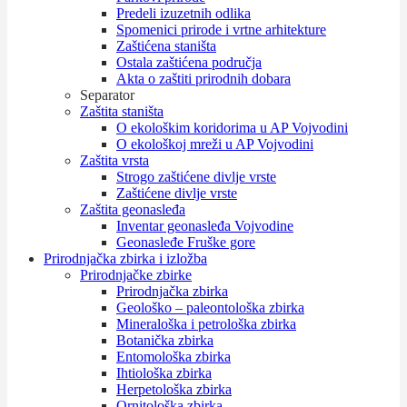
Predeli izuzetnih odlika
Spomenici prirode i vrtne arhitekture
Zaštićena staništa
Ostala zaštićena područja
Akta o zaštiti prirodnih dobara
Separator
Zaštita staništa
O ekološkim koridorima u AP Vojvodini
O ekološkoj mreži u AP Vojvodini
Zaštita vrsta
Strogo zaštićene divlje vrste
Zaštićene divlje vrste
Zaštita geonasleđa
Inventar geonasleđa Vojvodine
Geonasleđe Fruške gore
Prirodnjačka zbirka i izložba
Prirodnjačke zbirke
Prirodnjačka zbirka
Geološko – paleontološka zbirka
Mineraloška i petrološka zbirka
Botanička zbirka
Entomološka zbirka
Ihtiološka zbirka
Herpetološka zbirka
Ornitološka zbirka