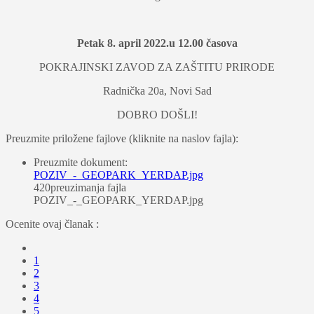
Petak 8. april 2022.u 12.00 časova
POKRAJINSKI ZAVOD ZA ZAŠTITU PRIRODE
Radnička 20a, Novi Sad
DOBRO DOŠLI!
Preuzmite priložene fajlove (kliknite na naslov fajla):
Preuzmite dokument:
POZIV_-_GEOPARK_YERDAP.jpg
420
preuzimanja fajla
POZIV_-_GEOPARK_YERDAP.jpg
Ocenite ovaj članak :
1
2
3
4
5