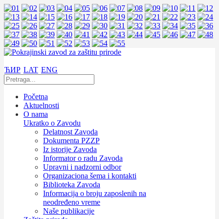
ЋИР
LAT
ENG
Početna
Aktuelnosti
O nama
Ukratko o Zavodu
Delatnost Zavoda
Dokumenta PZZP
Iz istorije Zavoda
Informator o radu Zavoda
Upravni i nadzorni odbor
Organizaciona šema i kontakti
Biblioteka Zavoda
Informacija o broju zaposlenih na
neodređeno vreme
Naše publikacije