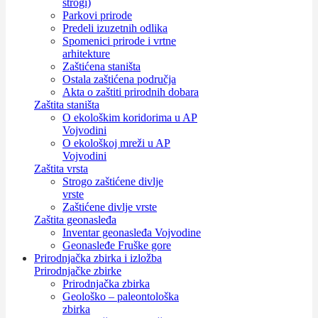
strogi)
Parkovi prirode
Predeli izuzetnih odlika
Spomenici prirode i vrtne
arhitekture
Zaštićena staništa
Ostala zaštićena područja
Akta o zaštiti prirodnih dobara
Zaštita staništa
O ekološkim koridorima u AP
Vojvodini
O ekološkoj mreži u AP
Vojvodini
Zaštita vrsta
Strogo zaštićene divlje
vrste
Zaštićene divlje vrste
Zaštita geonasleđa
Inventar geonasleđa Vojvodine
Geonasleđe Fruške gore
Prirodnjačka zbirka i izložba
Prirodnjačke zbirke
Prirodnjačka zbirka
Geološko – paleontološka
zbirka