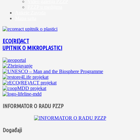
Video galerija PZZP
PZZP u medijima
Ankete Zavoda
Mapa sajta
ECO(RE)ACT
UPITNIK O MIKROPLASTICI
INFORMATOR O RADU PZZP
Događaji