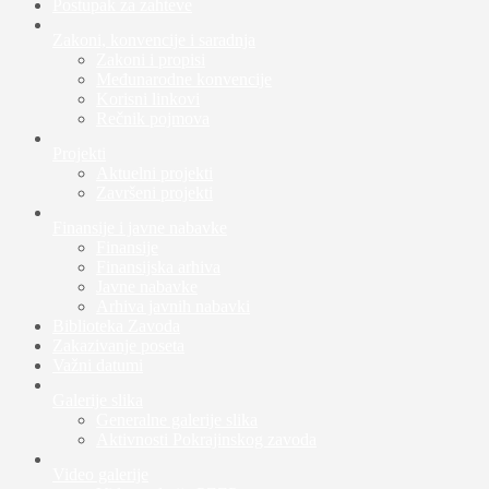
Postupak za zahteve
Zakoni, konvencije i saradnja
Zakoni i propisi
Međunarodne konvencije
Korisni linkovi
Rečnik pojmova
Projekti
Aktuelni projekti
Završeni projekti
Finansije i javne nabavke
Finansije
Finansijska arhiva
Javne nabavke
Arhiva javnih nabavki
Biblioteka Zavoda
Zakazivanje poseta
Važni datumi
Galerije slika
Generalne galerije slika
Aktivnosti Pokrajinskog zavoda
Video galerije