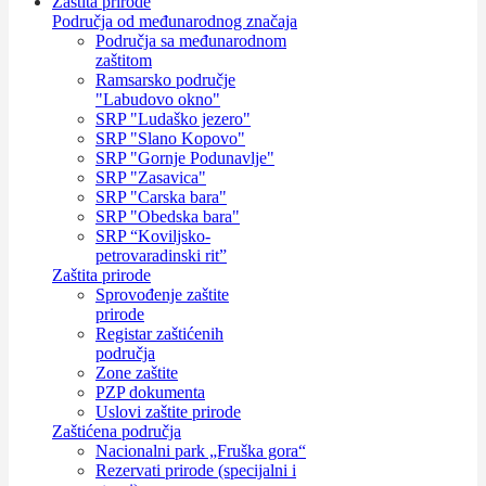
Zaštita prirode
Područja od međunarodnog značaja
Područja sa međunarodnom
zaštitom
Ramsarsko područje
"Labudovo okno"
SRP "Ludaško jezero"
SRP "Slano Kopovo"
SRP "Gornje Podunavlje"
SRP "Zasavica"
SRP "Carska bara"
SRP "Obedska bara"
SRP “Koviljsko-
petrovaradinski rit”
Zaštita prirode
Sprovođenje zaštite
prirode
Registar zaštićenih
područja
Zone zaštite
PZP dokumenta
Uslovi zaštite prirode
Zaštićena područja
Nacionalni park „Fruška gora“
Rezervati prirode (specijalni i