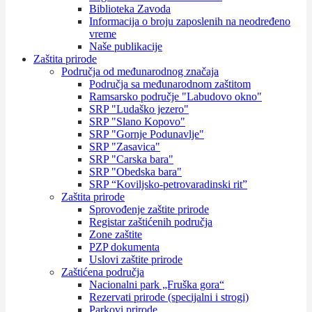
Biblioteka Zavoda
Informacija o broju zaposlenih na neodređeno
vreme
Naše publikacije
Zaštita prirode
Područja od međunarodnog značaja
Područja sa međunarodnom zaštitom
Ramsarsko područje "Labudovo okno"
SRP "Ludaško jezero"
SRP "Slano Kopovo"
SRP "Gornje Podunavlje"
SRP "Zasavica"
SRP "Carska bara"
SRP "Obedska bara"
SRP “Koviljsko-petrovaradinski rit”
Zaštita prirode
Sprovođenje zaštite prirode
Registar zaštićenih područja
Zone zaštite
PZP dokumenta
Uslovi zaštite prirode
Zaštićena područja
Nacionalni park „Fruška gora“
Rezervati prirode (specijalni i strogi)
Parkovi prirode