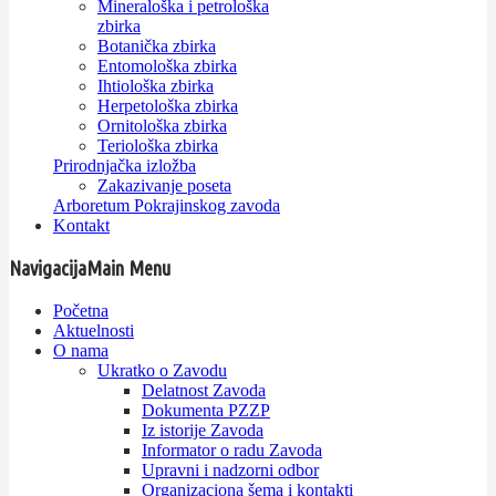
Mineraloška i petrološka
zbirka
Botanička zbirka
Entomološka zbirka
Ihtiološka zbirka
Herpetološka zbirka
Ornitološka zbirka
Teriološka zbirka
Prirodnjačka izložba
Zakazivanje poseta
Arboretum Pokrajinskog zavoda
Kontakt
Navigacija
Main Menu
Početna
Aktuelnosti
O nama
Ukratko o Zavodu
Delatnost Zavoda
Dokumenta PZZP
Iz istorije Zavoda
Informator o radu Zavoda
Upravni i nadzorni odbor
Organizaciona šema i kontakti