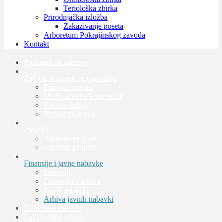
Teriološka zbirka
Prirodnjačka izložba
Zakazivanje poseta
Arboretum Pokrajinskog zavoda
Kontakt
Postupak za zahteve
Zakoni, konvencije i saradnja
Zakoni i propisi
Međunarodne konvencije
Korisni linkovi
Rečnik pojmova
Projekti
Aktuelni projekti
Završeni projekti
Finansije i javne nabavke
Finansije
Finansijska arhiva
Javne nabavke
Arhiva javnih nabavki
Biblioteka Zavoda
Zakazivanje poseta