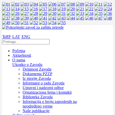
ЋИР
LAT
ENG
Početna
Aktuelnosti
O nama
Ukratko o Zavodu
Delatnost Zavoda
Dokumenta PZZP
Iz istorije Zavoda
Informator o radu Zavoda
Upravni i nadzorni odbor
Organizaciona šema i kontakti
Biblioteka Zavoda
Informacija o broju zaposlenih na
neodređeno vreme
Naše publikacije