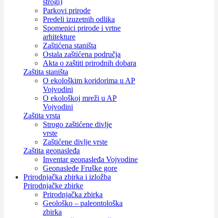
strogi)
Parkovi prirode
Predeli izuzetnih odlika
Spomenici prirode i vrtne
arhitekture
Zaštićena staništa
Ostala zaštićena područja
Akta o zaštiti prirodnih dobara
Zaštita staništa
O ekološkim koridorima u AP
Vojvodini
O ekološkoj mreži u AP
Vojvodini
Zaštita vrsta
Strogo zaštićene divlje
vrste
Zaštićene divlje vrste
Zaštita geonasleđa
Inventar geonasleđa Vojvodine
Geonasleđe Fruške gore
Prirodnjačka zbirka i izložba
Prirodnjačke zbirke
Prirodnjačka zbirka
Geološko – paleontološka
zbirka