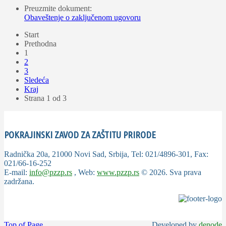
Preuzmite dokument:
Obaveštenje o zaključenom ugovoru
Start
Prethodna
1
2
3
Sledeća
Kraj
Strana 1 od 3
POKRAJINSKI ZAVOD ZA ZAŠTITU PRIRODE
Radnička 20a, 21000 Novi Sad, Srbija, Tel: 021/4896-301, Fax:
021/66-16-252
E-mail:
info@pzzp.rs
, Web:
www.pzzp.rs
©
2026
. Sva prava
zadržana.
Top of Page
Developed by
denode