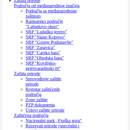
Zaštita prirode
Područja od međunarodnog značaja
Područja sa međunarodnom
zaštitom
Ramsarsko područje
"Labudovo okno"
SRP "Ludaško jezero"
SRP "Slano Kopovo"
SRP "Gornje Podunavlje"
SRP "Zasavica"
SRP "Carska bara"
SRP "Obedska bara"
SRP “Koviljsko-
petrovaradinski rit”
Zaštita prirode
Sprovođenje zaštite
prirode
Registar zaštićenih
područja
Zone zaštite
PZP dokumenta
Uslovi zaštite prirode
Zaštićena područja
Nacionalni park „Fruška gora“
Rezervati prirode (specijalni i