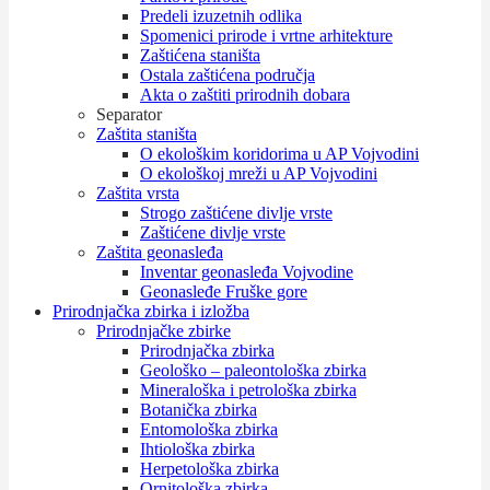
Predeli izuzetnih odlika
Spomenici prirode i vrtne arhitekture
Zaštićena staništa
Ostala zaštićena područja
Akta o zaštiti prirodnih dobara
Separator
Zaštita staništa
O ekološkim koridorima u AP Vojvodini
O ekološkoj mreži u AP Vojvodini
Zaštita vrsta
Strogo zaštićene divlje vrste
Zaštićene divlje vrste
Zaštita geonasleđa
Inventar geonasleđa Vojvodine
Geonasleđe Fruške gore
Prirodnjačka zbirka i izložba
Prirodnjačke zbirke
Prirodnjačka zbirka
Geološko – paleontološka zbirka
Mineraloška i petrološka zbirka
Botanička zbirka
Entomološka zbirka
Ihtiološka zbirka
Herpetološka zbirka
Ornitološka zbirka