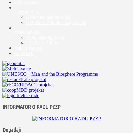
Važni datumi
Galerije slika
Generalne galerije slika
Aktivnosti Pokrajinskog zavoda
Video galerije
Video galerija PZZP
PZZP u medijima
Ankete Zavoda
Mapa sajta
INFORMATOR O RADU PZZP
Događaji