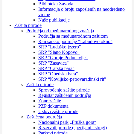
Biblioteka Zavoda
Informacija o broju zaposlenih na neodređeno
vreme
Naše publikacije
Zaštita prirode
Područja od međunarodnog značaja
Područja sa međunarodnom zaštitom
Ramsarsko područje "Labudovo okno"
SRP "Ludaško jezero"
SRP "Slano Kopovo"
SRP "Gornje Podunavlje"
SRP "Zasavica"
SRP "Carska bara"
SRP "Obedska bara"
SRP “Koviljsko-petrovaradinski rit”
Zaštita prirode
Sprovođenje zaštite prirode
Registar zaštićenih područja
Zone zaštite
PZP dokumenta
Uslovi zaštite prirode
Zaštićena područja
Nacionalni park „Fruška gora“
Rezervati prirode (specijalni i strogi)
Parkovi prirode