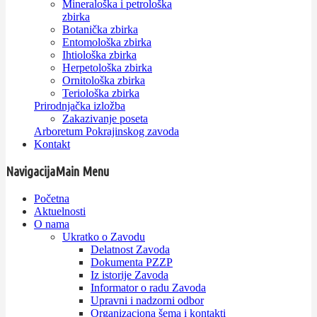
Mineraloška i petrološka
zbirka
Botanička zbirka
Entomološka zbirka
Ihtiološka zbirka
Herpetološka zbirka
Ornitološka zbirka
Teriološka zbirka
Prirodnjačka izložba
Zakazivanje poseta
Arboretum Pokrajinskog zavoda
Kontakt
Navigacija
Main Menu
Početna
Aktuelnosti
O nama
Ukratko o Zavodu
Delatnost Zavoda
Dokumenta PZZP
Iz istorije Zavoda
Informator o radu Zavoda
Upravni i nadzorni odbor
Organizaciona šema i kontakti